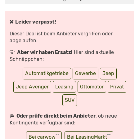
DEN
VERBRENNER
AB
25.000€!
FAHRBERICHT
|
❌ Leider verpasst!
REVIEW
|
TEST
Dieser Deal ist beim Anbieter vergriffen oder
|
MILDHYBRID“
abgelaufen.
VON
YOUTUBE
ANZEIGEN
💡
Aber wir haben Ersatz!
Hier sind aktuelle
Schnäppchen:
Automatikgetriebe
Gewerbe
Jeep
Jeep Avenger
Leasing
Ottomotor
Privat
SUV
🚘
Oder prüfe direkt beim Anbieter
, ob neue
Kontingente verfügbar sind:
**
**
Bei carwow
Bei LeasingMarkt