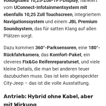
volldigitales 10,25-Zoll-TFT-Display
, flankiert
vom
UConnect-Infotainmentsystem mit
ebenfalls 10,25 Zoll Touchscreen
, integriertem
Navigationssystem
und einem
JBL Premium
Soundsystem
, das für satten Klang auf allen
Plätzen sorgt.
Dazu kommen
360°-Parksensoren
, eine
180°-
Rückfahrkamera
, das
Komfort-Paket
, ein
cleveres
Fix&Go Reifenreparaturset
, und viele
kleine Details, die man bei anderen teuer
dazubuchen muss. Das ist kein abgespeckter
City-Jeep – das ist die volle Ausstattung.
Antrieb: Hybrid ohne Kabel, aber
mit Wirkung