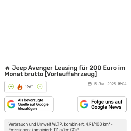
🔥 Jeep Avenger Leasing für 200 Euro im
Monat brutto [Vorlauffahrzeug]
15. Juni 2025, 15:04
-
+
196°
„JEEP
AVENGER
(2024)
Verbrauch und Umwelt WLTP: kombiniert: 4,9 l/100 km* •
WIR
FAHREN
Emissionen: kombiniert: 111 g/km CO
*
2