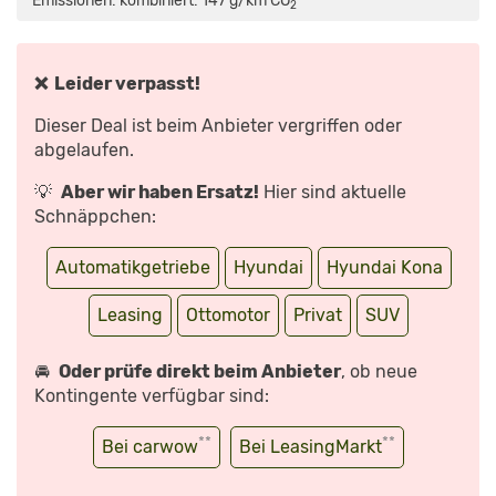
Emissionen: kombiniert: 147 g/km CO
*
2
SITZPROBE
IM
MINI-
SUV
AUS
SÜDKOREA
❌ Leider verpasst!
|
MIT
PETER
Dieser Deal ist beim Anbieter vergriffen oder
FISCHER“
VON
abgelaufen.
YOUTUBE
ANZEIGEN
💡
Aber wir haben Ersatz!
Hier sind aktuelle
Schnäppchen:
Automatikgetriebe
Hyundai
Hyundai Kona
Leasing
Ottomotor
Privat
SUV
🚘
Oder prüfe direkt beim Anbieter
, ob neue
Kontingente verfügbar sind:
**
**
Bei carwow
Bei LeasingMarkt