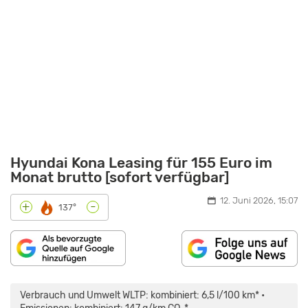
Hyundai Kona Leasing für 155 Euro im
Monat brutto [sofort verfügbar]
12. Juni 2026, 15:07
-
+
137°
„HYUNDAI
KONA
(2023)
Verbrauch und Umwelt WLTP: kombiniert: 6,5 l/100 km* •
|
ERSTE