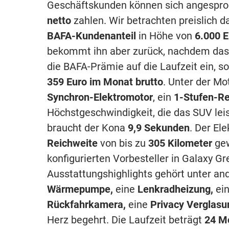
Geschäftskunden können sich angespro
netto
zahlen. Wir betrachten preislich 
BAFA-Kundenanteil
in Höhe von
6.000 E
bekommt ihn aber zurück, nachdem das 
die BAFA-Prämie auf die Laufzeit ein, 
359 Euro im Monat brutto
. Unter der M
Synchron-Elektromotor
, ein
1-Stufen-Re
Höchstgeschwindigkeit, die das SUV leis
braucht der Kona
9,9 Sekunden
. Der El
Reichweite
von bis zu
305 Kilometer
gew
konfigurierten Vorbesteller in Galaxy Gre
Ausstattungshighlights gehört unter a
Wärmepumpe,
eine
Lenkradheizung,
ei
Rückfahrkamera,
eine
Privacy Verglasu
Herz begehrt. Die Laufzeit beträgt
24 M