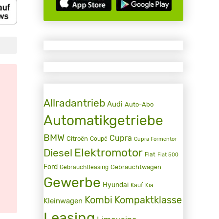
Allradantrieb
Audi
Auto-Abo
Automatikgetriebe
BMW
Cupra
Citroën
Coupé
Cupra Formentor
Elektromotor
Diesel
Fiat
Fiat 500
Ford
Gebrauchtwagen
Gebrauchtleasing
Gewerbe
Hyundai
Kauf
Kia
Kombi
Kompaktklasse
Kleinwagen
Leasing