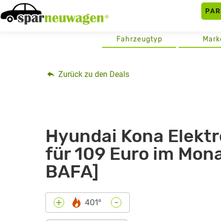
Skip
PA
to
content
Fahrzeugtyp
Mark
Zurück zu den Deals
Hyundai Kona Elekt
für 109 Euro im Mona
BAFA]
-
+
401°