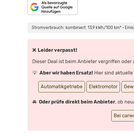
„HYUNDAI
KONA
ELEKTRO:
Stromverbrauch: kombiniert: 13,9 kWh/100 km* • Emis
DAS
VERNÜNFTIGSTE
E-
AUTO
AUF
DEM
❌ Leider verpasst!
MARKT?
–
TEST/REVIEW
Dieser Deal ist beim Anbieter vergriffen oder
|
AUTO
MOTOR
💡
Aber wir haben Ersatz!
Hier sind aktuell
UND
SPORT“
VON
YOUTUBE
Automatikgetriebe
Elektromotor
Gew
ANZEIGEN
🚘
Oder prüfe direkt beim Anbieter
, ob neu
Bei car