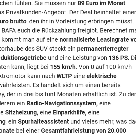
chen fühlen. Sie müssen nur
89 Euro im Monat
das Privatkunden-Angebot. Der Deal beinhaltet eine
uro brutto
, den ihr in Vorleistung erbringen müsst. 
BAFA euch die Rückzahlung freigibt. Berechnet m
so kommt man auf eine
normalisierte Leasingrate v
otorhaube des SUV steckt ein
permanenterregter
duktionsgetriebe
und eine Leistung von
136 PS
. D
ten kann, liegt bei
155 km/h
. Von 0 auf 100 km/h
ektromotor kann nach
WLTP
eine
elektrische
ährleisten. Es handelt sich um einen bereits
y, der in drei bis fünf Monaten erhältlich ist. Zu de
nderem ein
Radio-Navigationssystem,
eine
ne
Sitzheizung,
eine
Einparkhilfe,
eine
ng
, ein
Spurhalteassistent
und vieles mehr, was da
onate
bei einer
Gesamtfahrleistung von 20.000