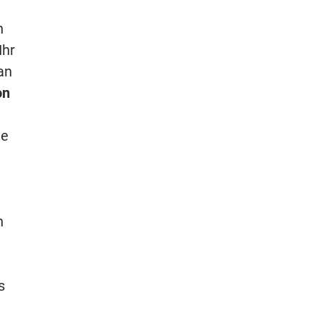
n
Ihr
an
on
ie
n
s