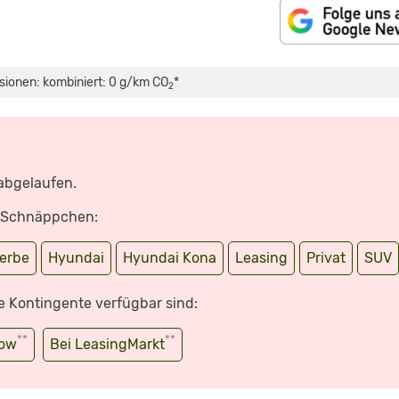
sionen: kombiniert: 0 g/km CO
*
2
 abgelaufen.
e Schnäppchen:
erbe
Hyundai
Hyundai Kona
Leasing
Privat
SUV
e Kontingente verfügbar sind:
**
**
wow
Bei LeasingMarkt