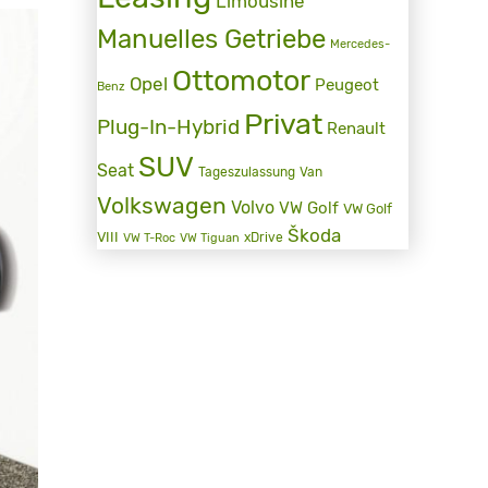
Limousine
Manuelles Getriebe
Mercedes-
Ottomotor
Opel
Peugeot
Benz
Privat
Plug-In-Hybrid
Renault
SUV
Seat
Tageszulassung
Van
Volkswagen
Volvo
VW Golf
VW Golf
Škoda
VIII
xDrive
VW T-Roc
VW Tiguan