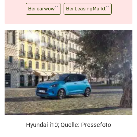
**
**
Bei carwow
Bei LeasingMarkt
Hyundai i10; Quelle: Pressefoto