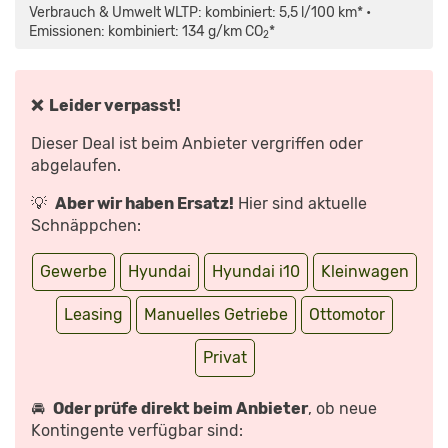
(2020):
Verbrauch & Umwelt WLTP: kombiniert: 5,5 l/100 km* •
DATEN,
MOTOREN,
Emissionen: kombiniert: 134 g/km CO
*
2
PREISE
|
ADAC“
VON
YOUTUBE
ANZEIGEN
❌ Leider verpasst!
Dieser Deal ist beim Anbieter vergriffen oder
abgelaufen.
💡
Aber wir haben Ersatz!
Hier sind aktuelle
Schnäppchen:
Gewerbe
Hyundai
Hyundai i10
Kleinwagen
Leasing
Manuelles Getriebe
Ottomotor
Privat
🚘
Oder prüfe direkt beim Anbieter
, ob neue
Kontingente verfügbar sind: