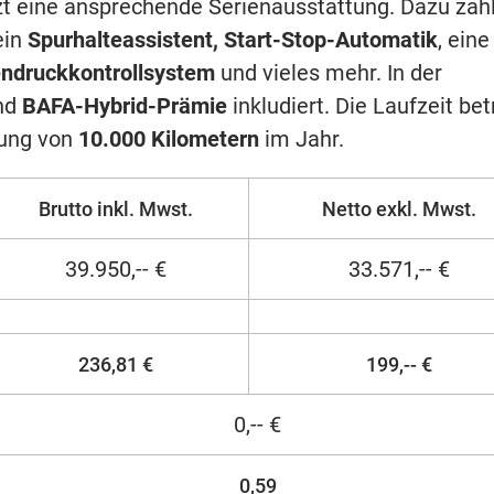
jetzt eine ansprechende Serienausstattung. Dazu zäh
ein
Spurhalteassistent,
Start-Stop-Automatik
, eine
endruckkontrollsystem
und vieles mehr. In der
nd
BAFA-Hybrid-Prämie
inkludiert. Die Laufzeit bet
tung von
10.000 Kilometern
im Jahr.
Brutto inkl. Mwst.
Netto exkl. Mwst.
39.950,-- €
33.571,-- €
236,81 €
199,-- €
0,-- €
0,59