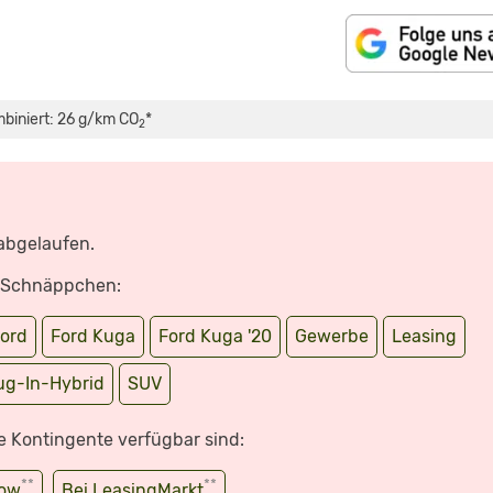
mbiniert: 26 g/km CO
*
2
 abgelaufen.
e Schnäppchen:
ord
Ford Kuga
Ford Kuga '20
Gewerbe
Leasing
ug-In-Hybrid
SUV
e Kontingente verfügbar sind:
**
**
wow
Bei LeasingMarkt