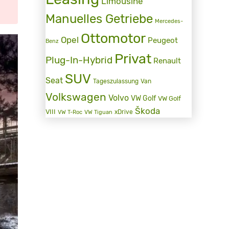
Limousine
Manuelles Getriebe
Mercedes-
Ottomotor
Opel
Peugeot
Benz
Privat
Plug-In-Hybrid
Renault
SUV
Seat
Tageszulassung
Van
Volkswagen
Volvo
VW Golf
VW Golf
Škoda
VIII
xDrive
VW T-Roc
VW Tiguan