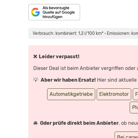
INHALT
„FORD
VON
KUGA
MAPS.GOOGLE.DE
(2020):
Verbrauch: kombiniert: 1,2 l/100 km* • Emissionen: ko
ANZEIGEN
SITZPROBE
–
DETAILS
–
INFOS“
VON
❌ Leider verpasst!
YOUTUBE
ANZEIGEN
Dieser Deal ist beim Anbieter vergriffen oder
💡
Aber wir haben Ersatz!
Hier sind aktuell
Automatikgetriebe
Elektromotor
F
Pl
🚘
Oder prüfe direkt beim Anbieter
, ob neu
Bei car