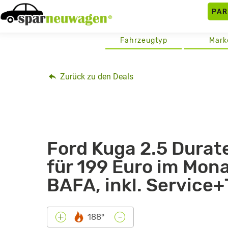
Skip
PA
to
content
Fahrzeugtyp
Mark
Zurück zu den Deals
Ford Kuga 2.5 Durat
für 199 Euro im Mona
BAFA, inkl. Service
-
+
188°