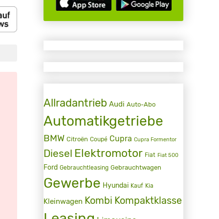
Allradantrieb
Audi
Auto-Abo
Automatikgetriebe
BMW
Cupra
Citroën
Coupé
Cupra Formentor
Elektromotor
Diesel
Fiat
Fiat 500
Ford
Gebrauchtwagen
Gebrauchtleasing
Gewerbe
Hyundai
Kauf
Kia
Kombi
Kompaktklasse
Kleinwagen
Leasing