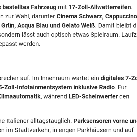
s bestelltes Fahrzeug
mit
17-Zoll-Allwetterreifen
.
en zur Wahl, darunter
Cinema Schwarz, Cappuccino
e Grün, Acqua Blau und Gelato Weiß
. Damit bleibt d
, sondern lässt auch optisch etwas Spielraum. Laufz
gepasst werden.
isbrecher auf. Im Innenraum wartet ein
digitales 7-Zo
5-Zoll-Infotainmentsystem inklusive Radio
. Für
Klimaautomatik
, während
LED-Scheinwerfer
den
e Italiener alltagstauglich.
Parksensoren vorne un
en im Stadtverkehr, in engen Parkhäusern und auf