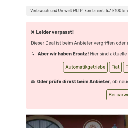
„FIAT
600E:
WIE
Verbrauch und Umwelt WLTP: kombiniert: 5,7 l/100 km
GUT
IST
DER
KOMPAKTE
ITALIENER
MIT
❌ Leider verpasst!
ELEKTROANTRIEB?
TEST
|
Dieser Deal ist beim Anbieter vergriffen oder
REVIEW
|
PREIS
💡
Aber wir haben Ersatz!
Hier sind aktuell
|
2024“
VON
YOUTUBE
Automatikgetriebe
Fiat
F
ANZEIGEN
🚘
Oder prüfe direkt beim Anbieter
, ob neu
Bei car