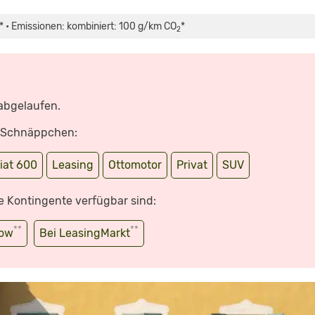
* • Emissionen: kombiniert: 100 g/km CO
*
2
 abgelaufen.
e Schnäppchen:
iat 600
Leasing
Ottomotor
Privat
SUV
e Kontingente verfügbar sind:
**
**
wow
Bei LeasingMarkt