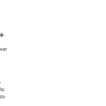
8-
over
e
ls:
 zu