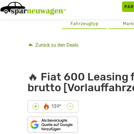
Skip
PA
to
content
Fahrzeugtyp
Mark
Zurück zu den Deals
🔥 Fiat 600 Leasing 
brutto [Vorlauffahr
-
+
139°