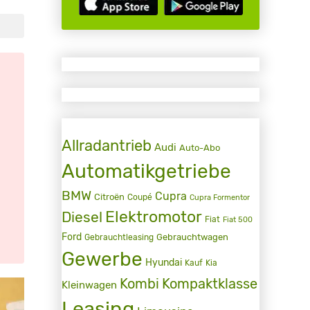
Allradantrieb
Audi
Auto-Abo
Automatikgetriebe
BMW
Cupra
Citroën
Coupé
Cupra Formentor
Elektromotor
Diesel
Fiat
Fiat 500
Ford
Gebrauchtwagen
Gebrauchtleasing
Gewerbe
Hyundai
Kauf
Kia
Kombi
Kompaktklasse
Kleinwagen
Leasing