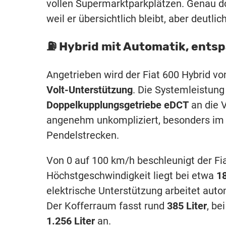
vollen Supermarktparkplätzen. Genau dor
weil er übersichtlich bleibt, aber deutli
⛽️ Hybrid mit Automatik, ents
Angetrieben wird der Fiat 600 Hybrid v
Volt-Unterstützung
. Die Systemleistung 
Doppelkupplungsgetriebe eDCT
an die V
angenehm unkompliziert, besonders im 
Pendelstrecken.
Von 0 auf 100 km/h beschleunigt der Fi
Höchstgeschwindigkeit liegt bei etwa
1
elektrische Unterstützung arbeitet autom
Der Kofferraum fasst rund
385 Liter
, be
1.256 Liter
an.