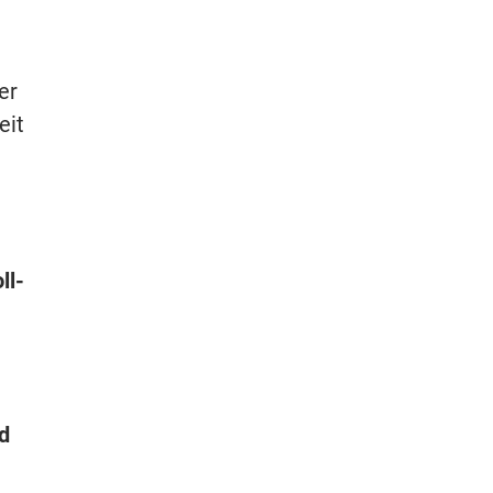
er
eit
ll-
d