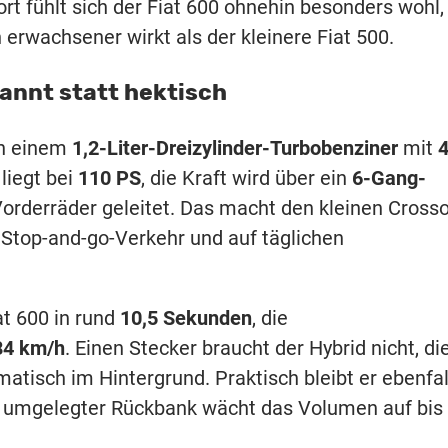
t fühlt sich der Fiat 600 ohnehin besonders wohl,
ch erwachsener wirkt als der kleinere Fiat 500.
pannt statt hektisch
on einem
1,2-Liter-Dreizylinder-Turbobenziner
mit
4
liegt bei
110 PS
, die Kraft wird über ein
6-Gang-
orderräder geleitet. Das macht den kleinen Cross
Stop-and-go-Verkehr und auf täglichen
at 600 in rund
10,5 Sekunden
, die
84 km/h
. Einen Stecker braucht der Hybrid nicht, di
atisch im Hintergrund. Praktisch bleibt er ebenfal
i umgelegter Rückbank wächt das Volumen auf bis