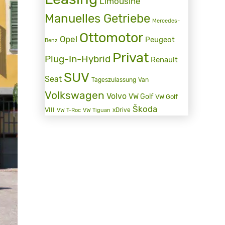
Limousine
Manuelles Getriebe
Mercedes-
Ottomotor
Opel
Peugeot
Benz
Privat
Plug-In-Hybrid
Renault
SUV
Seat
Tageszulassung
Van
Volkswagen
Volvo
VW Golf
VW Golf
Škoda
VIII
xDrive
VW T-Roc
VW Tiguan