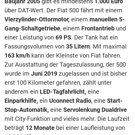
Baujahr 2005
gibt es mindestens
1.000 Euro
über DAT-Wert. Der Fiat 500 fährt mit einem
Vierzylinder-Ottormotor,
einem
manuellen 5-
Gang-Schaltgetriebe
, einem
Frontantrieb
und
einer Leistung von
69 PS
. Der Tank hat ein
Fassungsvolumen von
35 Litern
. Mit maximal
163 km/h
kann der Kleinste von Fiat fahren.
Zur Ausstattung der Tageszulassung, der 500
wurde im
Juni 2019
zugelassen und ist bisher
erst 100 Kilometer gefahren, zählt unter
anderem ein
LED-Tagfahrlicht,
eine
Einparkhilfe,
ein
Uconnect Radio
, eine
Start-
Stop-Automatik,
eine
Servolenkung Dualdrive
mit City-Funktion und vieles mehr. Die Laufzeit
beträgt
12 Monate
bei einer Laufleistung von