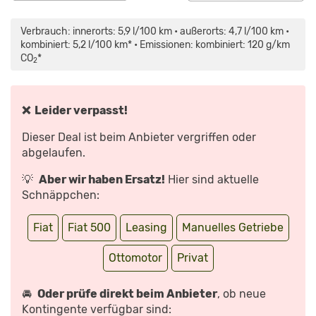
„FIAT
500
–
Verbrauch: innerorts: 5,9 l/100 km • außerorts: 4,7 l/100 km •
DER
KLEINE
kombiniert: 5,2 l/100 km* • Emissionen: kombiniert: 120 g/km
ITALIENER“
CO
*
VON
2
YOUTUBE
ANZEIGEN
❌ Leider verpasst!
Dieser Deal ist beim Anbieter vergriffen oder
abgelaufen.
💡
Aber wir haben Ersatz!
Hier sind aktuelle
Schnäppchen:
Fiat
Fiat 500
Leasing
Manuelles Getriebe
Ottomotor
Privat
🚘
Oder prüfe direkt beim Anbieter
, ob neue
Kontingente verfügbar sind: