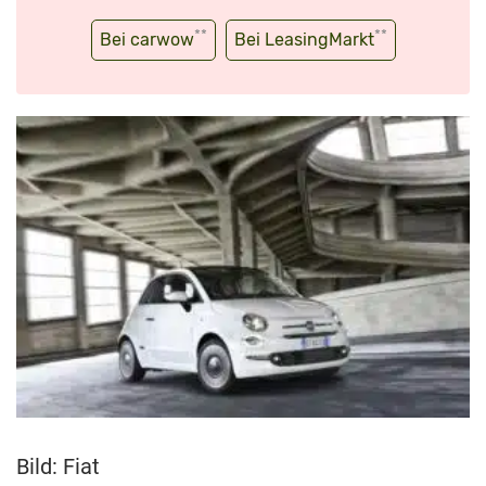
**
**
Bei carwow
Bei LeasingMarkt
Bild: Fiat