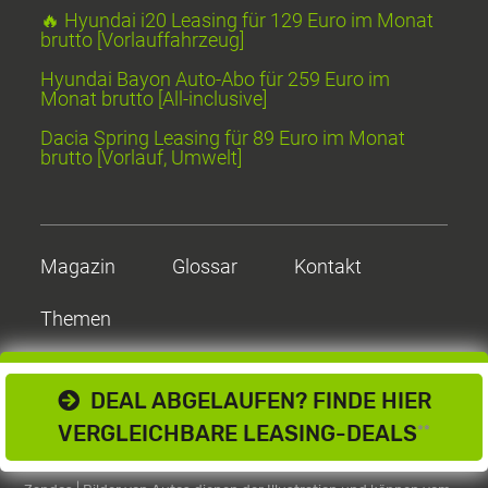
🔥 Hyundai i20 Leasing für 129 Euro im Monat
brutto [Vorlauffahrzeug]
Hyundai Bayon Auto-Abo für 259 Euro im
Monat brutto [All-inclusive]
Dacia Spring Leasing für 89 Euro im Monat
brutto [Vorlauf, Umwelt]
Magazin
Glossar
Kontakt
Themen
DEAL ABGELAUFEN? FINDE HIER
VERGLEICHBARE LEASING-DEALS
**