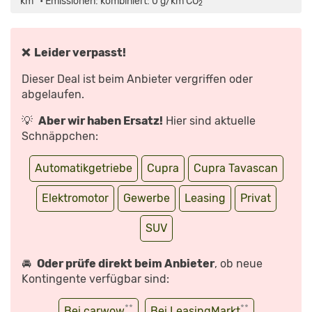
km* • Emissionen: kombiniert: 0 g/km CO
*
2
(2024)
WIR
FAHREN
DAS
NEUE
ELEKTRO
❌ Leider verpasst!
SUV!
FAHRBERICHT
|
Dieser Deal ist beim Anbieter vergriffen oder
REVIEW
|
abgelaufen.
PREIS“
VON
YOUTUBE
💡
Aber wir haben Ersatz!
Hier sind aktuelle
ANZEIGEN
Schnäppchen:
Automatikgetriebe
Cupra
Cupra Tavascan
Elektromotor
Gewerbe
Leasing
Privat
SUV
🚘
Oder prüfe direkt beim Anbieter
, ob neue
Kontingente verfügbar sind:
**
**
Bei carwow
Bei LeasingMarkt