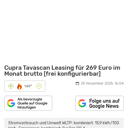
Cupra Tavascan Leasing für 269 Euro im
Monat brutto [frei konfigurierbar]
29. November 2025, 16:04
-
+
149°
„CUPRA
TAVASCAN
VZ
Stromverbrauch und Umwelt WLTP: kombiniert: 15,9 kWh/100
IM
TEST