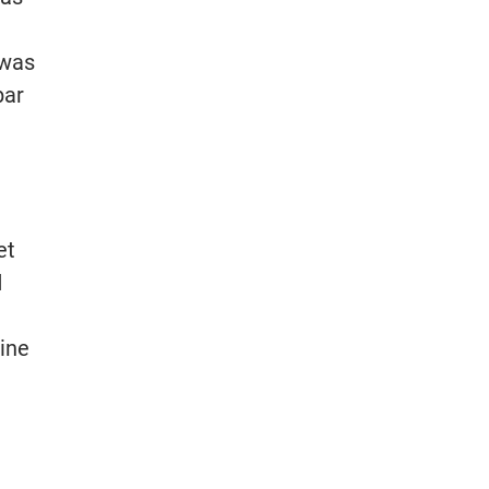
 was
bar
et
d
ine