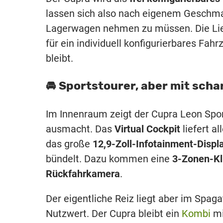
lassen sich also nach eigenem Geschma
Lagerwagen nehmen zu müssen. Die Lief
für ein individuell konfigurierbares F
bleibt.
🚘 Sportstourer, aber mit sch
Im Innenraum zeigt der Cupra Leon Sport
ausmacht. Das
Virtual Cockpit
liefert a
das große
12,9-Zoll-Infotainment-Displ
bündelt. Dazu kommen eine
3-Zonen-K
Rückfahrkamera
.
Der eigentliche Reiz liegt aber im Spag
Nutzwert. Der Cupra bleibt ein
Kombi
mi