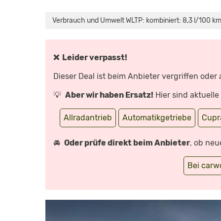
„DER
NEUE
CUPRA
Verbrauch und Umwelt WLTP: kombiniert: 8,3 l/100 km
LEON
(300PS,
400NM)
|
SO
BAUT
❌ Leider verpasst!
MAN
EINEN
COOLEN
Dieser Deal ist beim Anbieter vergriffen oder
HOT
HATCH
|
💡
Aber wir haben Ersatz!
Hier sind aktuell
REVIEW“
VON
YOUTUBE
ANZEIGEN
Allradantrieb
Automatikgetriebe
Cupr
🚘
Oder prüfe direkt beim Anbieter
, ob neu
Bei car