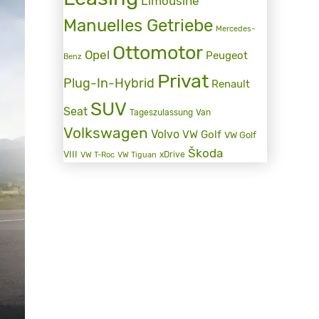
Limousine
Manuelles Getriebe
Mercedes-
Ottomotor
Opel
Peugeot
Benz
Privat
Plug-In-Hybrid
Renault
SUV
Seat
Tageszulassung
Van
Volkswagen
Volvo
VW Golf
VW Golf
Škoda
VIII
xDrive
VW T-Roc
VW Tiguan