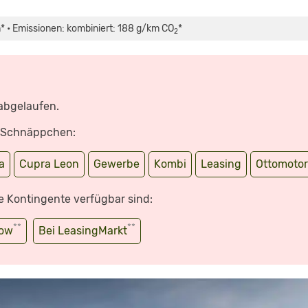
* • Emissionen: kombiniert: 188 g/km CO
*
2
 abgelaufen.
e Schnäppchen:
a
Cupra Leon
Gewerbe
Kombi
Leasing
Ottomotor
e Kontingente verfügbar sind:
**
**
wow
Bei LeasingMarkt