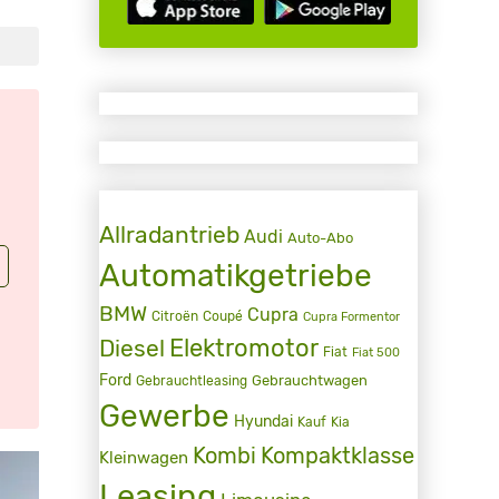
Allradantrieb
Audi
Auto-Abo
Automatikgetriebe
BMW
Cupra
Citroën
Coupé
Cupra Formentor
Elektromotor
Diesel
Fiat
Fiat 500
Ford
Gebrauchtwagen
Gebrauchtleasing
Gewerbe
Hyundai
Kauf
Kia
Kombi
Kompaktklasse
Kleinwagen
Leasing