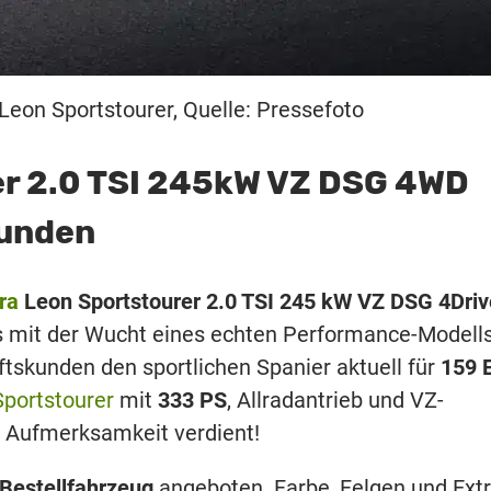
eon Sportstourer, Quelle: Pressefoto
er 2.0 TSI 245kW VZ DSG 4WD
kunden
ra
Leon Sportstourer 2.0 TSI 245 kW VZ DSG 4Driv
is mit der Wucht eines echten Performance-Modell
skunden den sportlichen Spanier aktuell für
159 
portstourer
mit
333 PS
, Allradantrieb und VZ-
rt Aufmerksamkeit verdient!
 Bestellfahrzeug
angeboten. Farbe, Felgen und Ext