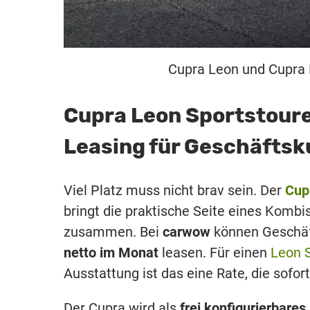
Cupra Leon und Cupra L
Cupra Leon Sportstour
Leasing für Geschäfts
Viel Platz muss nicht brav sein. Der
Cup
bringt die praktische Seite eines Komb
zusammen. Bei
carwow
können Geschäft
netto im Monat
leasen. Für einen
Leon S
Ausstattung ist das eine Rate, die sofo
Der Cupra wird als
frei konfigurierbares