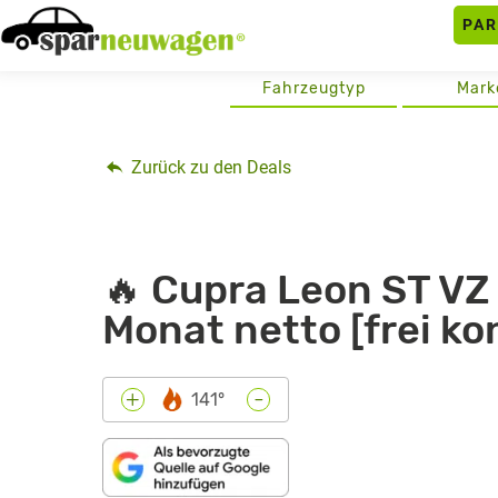
Skip
PA
to
content
Fahrzeugtyp
Mark
Zurück zu den Deals
🔥 Cupra Leon ST VZ 
Monat netto [frei ko
-
+
141°