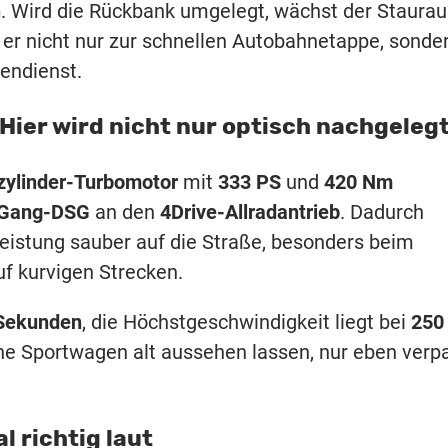
n
. Wird die Rückbank umgelegt, wächst der Staura
 er nicht nur zur schnellen Autobahnetappe, sonde
endienst.
Hier wird nicht nur optisch nachgeleg
rzylinder-Turbomotor
mit
333 PS
und
420 Nm
Gang-DSG
an den
4Drive-Allradantrieb
. Dadurch
eistung sauber auf die Straße, besonders beim
f kurvigen Strecken.
 Sekunden
, die Höchstgeschwindigkeit liegt bei
250
sche Sportwagen alt aussehen lassen, nur eben verp
l richtig laut