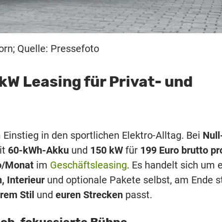
rn; Quelle: Pressefoto
kW Leasing für Privat- und
nstieg in den sportlichen Elektro-Alltag. Bei
Null
it
60-kWh-Akku
und
150 kW
für
199 Euro brutto pr
o/Monat
im
Geschäftsleasing
. Es handelt sich um 
, Interieur
und optionale Pakete selbst, am Ende s
rem Stil
und
euren Strecken
passt.