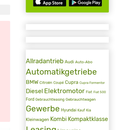
Allradantrieb
Audi
Auto-Abo
Automatikgetriebe
BMW
Cupra
Citroën
Coupé
Cupra Formentor
Elektromotor
Diesel
Fiat
Fiat 500
Ford
Gebrauchtwagen
Gebrauchtleasing
Gewerbe
Hyundai
Kauf
Kia
Kombi
Kompaktklasse
Kleinwagen
Leasing