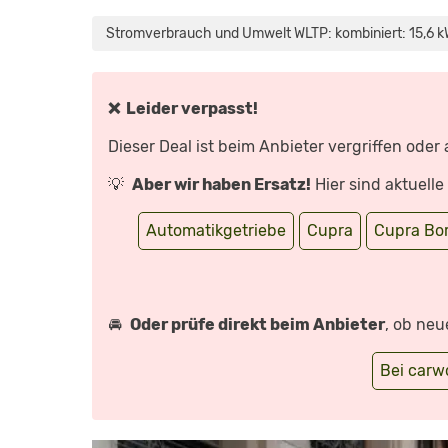
„CUPRA
BORN:
WAS
Stromverbrauch und Umwelt WLTP: kombiniert: 15,6 k
KANN
DER
SPORTLICHE
ELEKTRO-
SPANIER?
–
❌ Leider verpasst!
REVIEW
I
AUTO
Dieser Deal ist beim Anbieter vergriffen oder
MOTOR
UND
SPORT“
💡
Aber wir haben Ersatz!
Hier sind aktuell
VON
YOUTUBE
ANZEIGEN
Automatikgetriebe
Cupra
Cupra Bo
🚘
Oder prüfe direkt beim Anbieter
, ob neu
Bei car