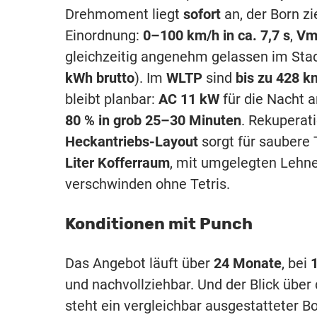
Drehmoment liegt
sofort
an, der Born z
Einordnung:
0–100 km/h in ca. 7,7 s
,
Vm
gleichzeitig angenehm gelassen im Stadt
kWh brutto
). Im
WLTP
sind
bis zu 428 k
bleibt planbar:
AC 11 kW
für die Nacht a
80 % in grob 25–30 Minuten
. Rekuperat
Heckantriebs-Layout
sorgt für saubere 
Liter Kofferraum
, mit umgelegten Lehne
verschwinden ohne Tetris.
Konditionen mit Punch
Das Angebot läuft über
24 Monate
, bei
und nachvollziehbar. Und der Blick über
steht ein vergleichbar ausgestatteter B