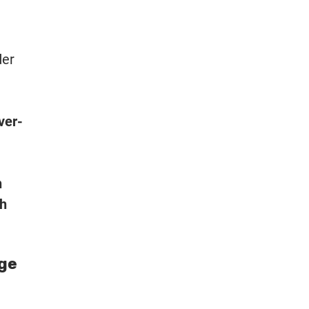
der
ver-
n
h
nge