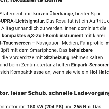
ech, fokussierte Bühne
 Statement, mit
kurzen Überhänge
, breiter Spur,
UPRA-Lichtsignatur
. Das Resultat ist ein Auftritt, 
m Alltag unhandlich zu werden. Innen dominiert die
n
kompaktes 5,3-Zoll-Kombiinstrument
mit klarer
ll-Touchscreen
– Navigation, Medien, Fahrprofile,
o
knüpft mit dem Smartphone. Das
beheizbare
p, die Vordersitze mit
Sitzheizung
nehmen kalten
, und beim Zentimetertanz helfen
Einpark-Sensore
t sich Kompaktklasse an, wenn sie wie ein
Hot Hatc
or, leiser Schub, schnelle Ladevorgä
ronmotor mit
150 kW (204 PS)
und
265 Nm
. Das