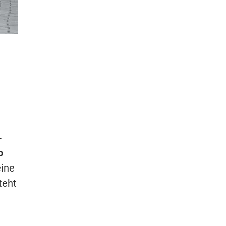
-
o
eine
teht