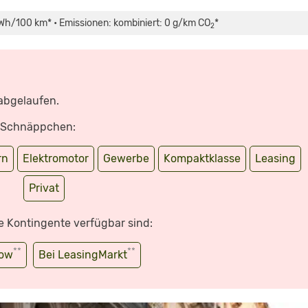
Wh/100 km* • Emissionen: kombiniert: 0 g/km CO
*
2
 abgelaufen.
e Schnäppchen:
rn
Elektromotor
Gewerbe
Kompaktklasse
Leasing
Privat
e Kontingente verfügbar sind:
**
**
wow
Bei LeasingMarkt