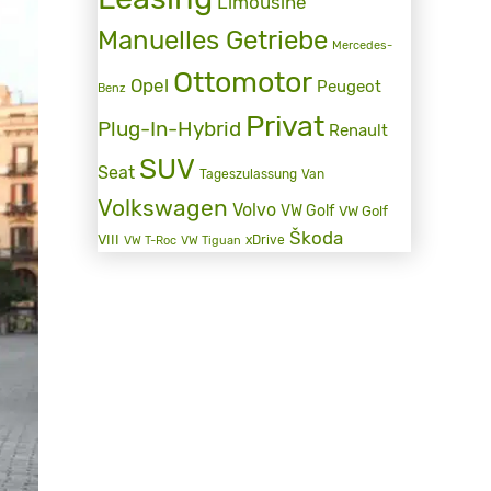
Limousine
Manuelles Getriebe
Mercedes-
Ottomotor
Opel
Peugeot
Benz
Privat
Plug-In-Hybrid
Renault
SUV
Seat
Tageszulassung
Van
Volkswagen
Volvo
VW Golf
VW Golf
Škoda
VIII
xDrive
VW T-Roc
VW Tiguan