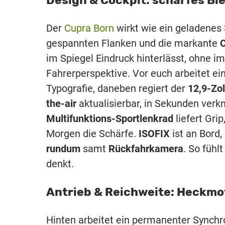
Design & Cockpit: scharfes Bl
Der
Cupra Born
wirkt wie ein geladenes
gespannten Flanken und die markante
C
im Spiegel Eindruck hinterlässt, ohne i
Fahrerperspektive. Vor euch arbeitet ei
Typografie, daneben regiert der
12,9-Zo
the-air
aktualisierbar, in Sekunden ver
Multifunktions-Sportlenkrad
liefert Gri
Morgen die Schärfe.
ISOFIX
ist an Bord
rundum
samt
Rückfahrkamera
. So fühl
denkt.
Antrieb & Reichweite: Heckmot
Hinten arbeitet ein permanenter Synch