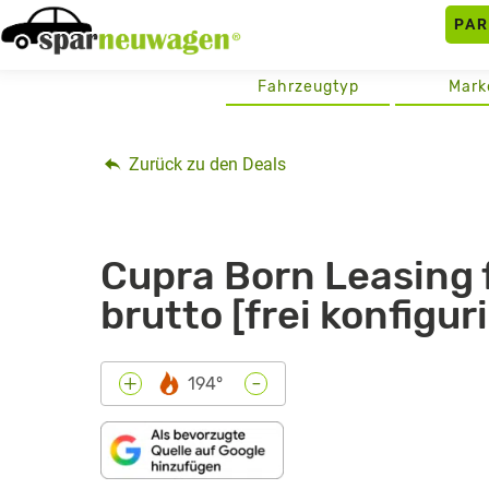
Skip
PA
to
content
Fahrzeugtyp
Mark
Zurück zu den Deals
Cupra Born Leasing 
brutto [frei konfigur
-
+
194°