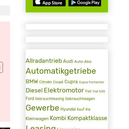
Allradantrieb
Audi
Auto-Abo
t
Automatikgetriebe
BMW
Cupra
Citroën
Coupé
Cupra Formentor
Elektromotor
Diesel
Fiat
Fiat 500
Ford
Gebrauchtwagen
Gebrauchtleasing
Gewerbe
Hyundai
Kauf
Kia
Kombi
Kompaktklasse
Kleinwagen
Leasing