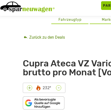
Skip
PA
to
content
Fahrzeugtyp
Mark
Zurück zu den Deals
Cupra Ateca VZ Vari
brutto pro Monat [V
-
+
232°