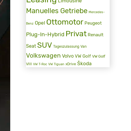
Limousine
Manuelles Getriebe
Mercedes-
Ottomotor
Opel
Peugeot
Benz
Privat
Plug-In-Hybrid
Renault
SUV
Seat
Tageszulassung
Van
Volkswagen
Volvo
VW Golf
VW Golf
Škoda
VIII
xDrive
VW T-Roc
VW Tiguan