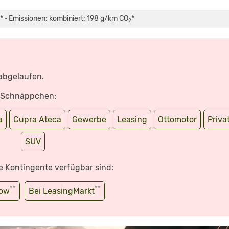
* • Emissionen: kombiniert: 198 g/km CO
*
2
 abgelaufen.
e Schnäppchen:
a
Cupra Ateca
Gewerbe
Leasing
Ottomotor
Priva
SUV
e Kontingente verfügbar sind:
**
**
wow
Bei LeasingMarkt