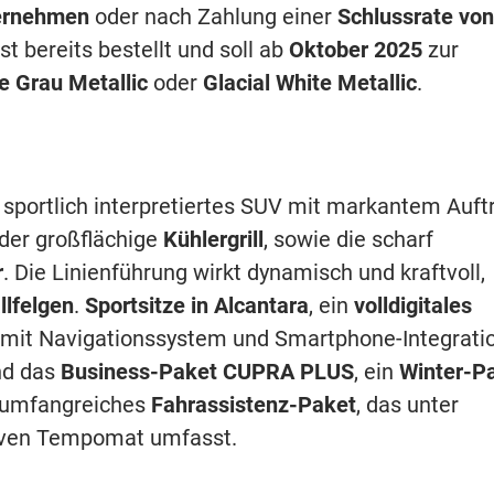
ernehmen
oder nach Zahlung einer
Schlussrate von
t bereits bestellt und soll ab
Oktober 2025
zur
e Grau Metallic
oder
Glacial White Metallic
.
s sportlich interpretiertes SUV mit markantem Auftri
 der großflächige
Kühlergrill
, sowie die scharf
r
. Die Linienführung wirkt dynamisch und kraftvoll,
llfelgen
.
Sportsitze in Alcantara
, ein
volldigitales
mit Navigationssystem und Smartphone-Integrati
ind das
Business-Paket CUPRA PLUS
, ein
Winter-P
n umfangreiches
Fahrassistenz-Paket
, das unter
iven Tempomat umfasst.