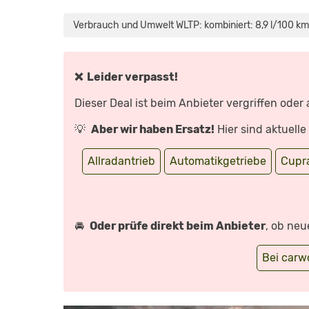
„CUPRA
ATECA:
DIE
Verbrauch und Umwelt WLTP: kombiniert: 8,9 l/100 km
WIRKLICH
SPORTLICHSTE
ART
SEAT
ZU
FAHREN?
❌ Leider verpasst!
–
TEST/REVIEW
|
Dieser Deal ist beim Anbieter vergriffen oder
AUTO
MOTOR
UND
💡
Aber wir haben Ersatz!
Hier sind aktuell
SPORT“
VON
YOUTUBE
ANZEIGEN
Allradantrieb
Automatikgetriebe
Cupr
🚘
Oder prüfe direkt beim Anbieter
, ob neu
Bei car