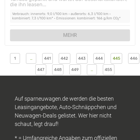
die ihn leasen...
Verbrauch: innerorts: 9,0 l/100 km • außerorts: 6,3 l/100 km •
kombiniert: 7,3 l/100 km* • Emissionen: kombiniert: 166 g/km CO
*
2
MEHR
1
…
441
442
443
444
445
446
447
448
449
…
455
Auf sparneuwagen.de werden die besten
Leasingangebote, Auto-Schnäppchen und
Neuwagen-Deals gelistet. Wer hier nicht
schaut, legt drauf!
* = Umfangreiche Angaben zum offiziellen