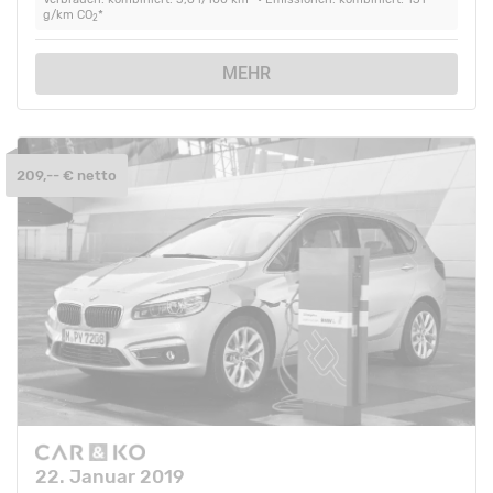
g/km CO
*
2
MEHR
209,-- € netto
22. Januar 2019