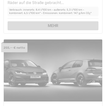
Räder auf die Straße gebracht...
Verbrauch: innerorts: 8,4 l/100 km • außerorts: 5,3 l/100 km •
kombiniert: 6,5 l/100 km* • Emissionen: kombiniert: 147 g/km CO
*
2
MEHR
255,-- € netto