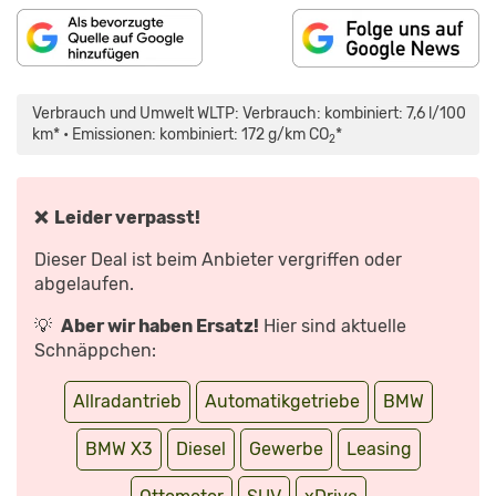
„BMW
X3
(2024):
Verbrauch und Umwelt WLTP: Verbrauch: kombiniert: 7,6 l/100
EIN
SCHRITT
km* • Emissionen: kombiniert: 172 g/km CO
*
2
IN
RICHTUNG
ZUKUNFT
|
AUTO
ZEITUNG“
❌ Leider verpasst!
VON
YOUTUBE
ANZEIGEN
Dieser Deal ist beim Anbieter vergriffen oder
abgelaufen.
💡
Aber wir haben Ersatz!
Hier sind aktuelle
Schnäppchen:
Allradantrieb
Automatikgetriebe
BMW
BMW X3
Diesel
Gewerbe
Leasing