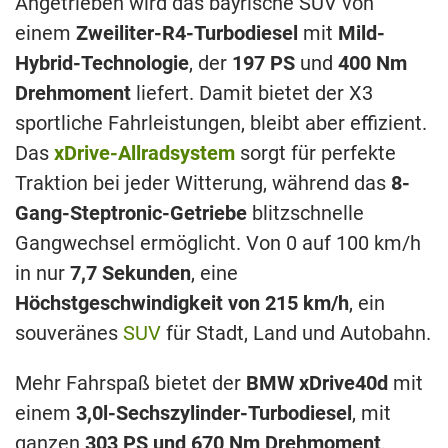
Angetrieben wird das bayrische SUV von
einem
Zweiliter-R4-Turbodiesel
mit
Mild-
Hybrid-Technologie
, der
197 PS
und
400 Nm
Drehmoment
liefert. Damit bietet der X3
sportliche Fahrleistungen, bleibt aber effizient.
Das
xDrive-Allradsystem
sorgt für perfekte
Traktion bei jeder Witterung, während das
8-
Gang-Steptronic-Getriebe
blitzschnelle
Gangwechsel ermöglicht. Von 0 auf 100 km/h
in nur
7,7 Sekunden
, eine
Höchstgeschwindigkeit von 215 km/h
, ein
souveränes
SUV
für Stadt, Land und Autobahn.
Mehr Fahrspaß bietet der
BMW xDrive40d
mit
einem
3,0l-Sechszylinder-Turbodiesel
, mit
ganzen
303 PS und 670 Nm Drehmoment
.