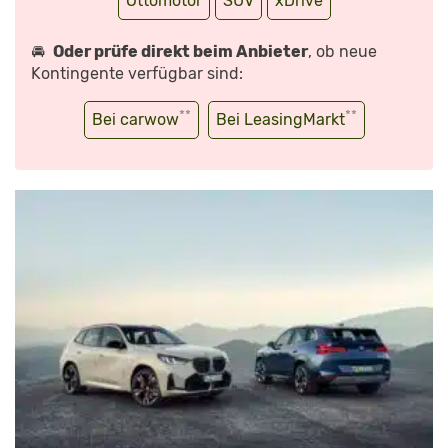
Ottomotor
SUV
xDrive
🚘
Oder prüfe direkt beim Anbieter
, ob neue
Kontingente verfügbar sind:
**
**
Bei carwow
Bei LeasingMarkt