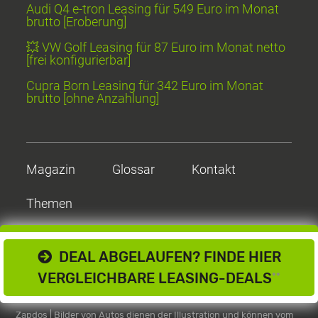
Audi Q4 e-tron Leasing für 549 Euro im Monat
brutto [Eroberung]
💥 VW Golf Leasing für 87 Euro im Monat netto
[frei konfigurierbar]
Cupra Born Leasing für 342 Euro im Monat
brutto [ohne Anzahlung]
Magazin
Glossar
Kontakt
Themen
DEAL ABGELAUFEN? FINDE HIER
VERGLEICHBARE LEASING-DEALS
**
Zapdos | Bilder von Autos dienen der Illustration und können vom