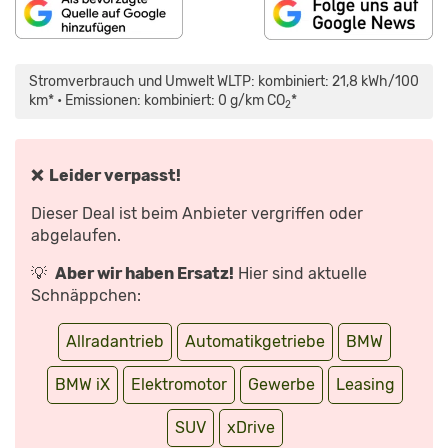
„BMW
IX
–
Stromverbrauch und Umwelt WLTP: kombiniert: 21,8 kWh/100
ERSTER
EINDRUCK
km* • Emissionen: kombiniert: 0 g/km CO
*
2
|
DAS
RAUMSCHIFF
|
TEIL
1
❌ Leider verpasst!
|
MATTHIAS
MALMEDIE“
Dieser Deal ist beim Anbieter vergriffen oder
VON
YOUTUBE
abgelaufen.
ANZEIGEN
💡
Aber wir haben Ersatz!
Hier sind aktuelle
Schnäppchen:
Allradantrieb
Automatikgetriebe
BMW
BMW iX
Elektromotor
Gewerbe
Leasing
SUV
xDrive