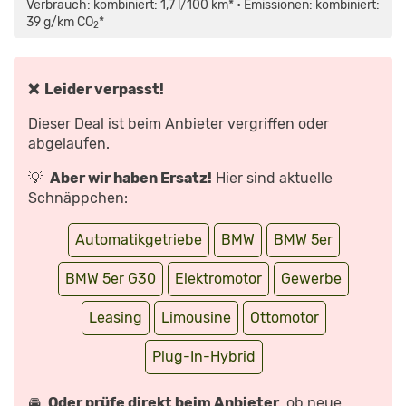
IPERFORMANCE
Verbrauch: kombiniert: 1,7 l/100 km* • Emissionen: kombiniert:
|
39 g/km CO
*
DW
2
DEUTSCH“
VON
YOUTUBE
ANZEIGEN
❌ Leider verpasst!
Dieser Deal ist beim Anbieter vergriffen oder
abgelaufen.
💡
Aber wir haben Ersatz!
Hier sind aktuelle
Schnäppchen:
Automatikgetriebe
BMW
BMW 5er
BMW 5er G30
Elektromotor
Gewerbe
Leasing
Limousine
Ottomotor
Plug-In-Hybrid
🚘
Oder prüfe direkt beim Anbieter
, ob neue