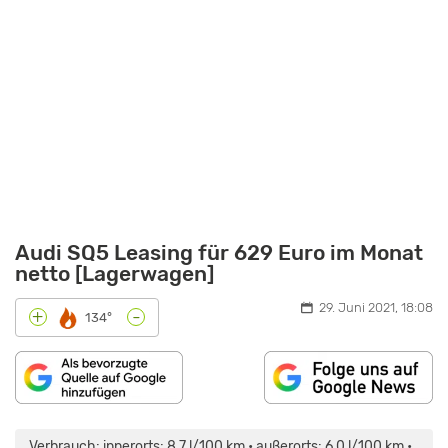
Audi SQ5 Leasing für 629 Euro im Monat
netto [Lagerwagen]
29. Juni 2021, 18:08
-
+
134°
INHALT
„AUDI
VON
SQ5
MAPS.GOOGLE.DE
(2017)
Verbrauch: innerorts: 8,7 l/100 km • außerorts: 6,0 l/100 km •