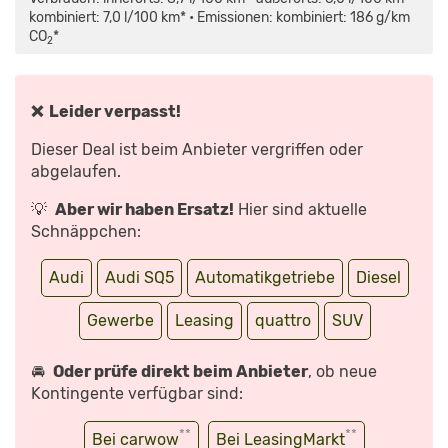
ANZEIGEN
–
SPORTLICHES
kombiniert: 7,0 l/100 km* • Emissionen: kombiniert: 186 g/km
BENZINER-
CO
*
SUV
2
/
FAHRBERICHT“
VON
YOUTUBE
ANZEIGEN
❌ Leider verpasst!
Dieser Deal ist beim Anbieter vergriffen oder
abgelaufen.
💡
Aber wir haben Ersatz!
Hier sind aktuelle
Schnäppchen:
Audi
Audi SQ5
Automatikgetriebe
Diesel
Gewerbe
Leasing
quattro
SUV
🚘
Oder prüfe direkt beim Anbieter
, ob neue
Kontingente verfügbar sind:
**
**
Bei carwow
Bei LeasingMarkt