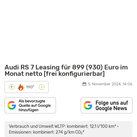
Audi RS 7 Leasing für 899 (930) Euro im
Monat netto [frei konfigurierbar]
5. November 2024, 14:06
-
+
190°
„AUDI
RS
7
Verbrauch und Umwelt WLTP: kombiniert: 12,1 l/100 km* •
SPORTBACK
I
Emissionen: kombiniert: 274 g/km CO
*
2
GRIP“