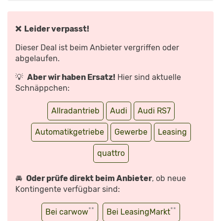
VON
YOUTUBE
ANZEIGEN
❌ Leider verpasst!
Dieser Deal ist beim Anbieter vergriffen oder
abgelaufen.
💡
Aber wir haben Ersatz!
Hier sind aktuelle
Schnäppchen:
Allradantrieb
Audi
Audi RS7
Automatikgetriebe
Gewerbe
Leasing
quattro
🚘
Oder prüfe direkt beim Anbieter
, ob neue
Kontingente verfügbar sind:
**
**
Bei carwow
Bei LeasingMarkt