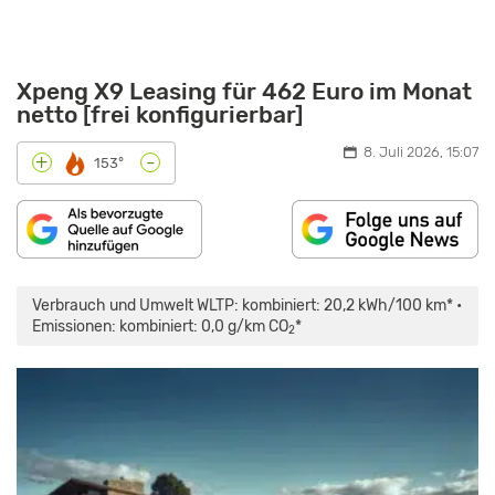
Xpeng X9 Leasing für 462 Euro im Monat
netto [frei konfigurierbar]
8. Juli 2026, 15:07
-
+
153°
„XPENG
X9
LANGSTRECKENTEST:
Verbrauch und Umwelt WLTP: kombiniert: 20,2 kWh/100 km* •
SCHACHMATT
FÜR
Emissionen: kombiniert: 0,0 g/km CO
*
2
DEUTSCHLAND?“
VON
YOUTUBE
ANZEIGEN