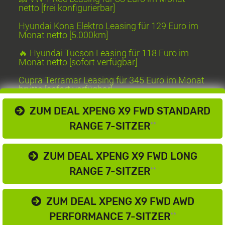
netto [frei konfigurierbar]
Hyundai Kona Elektro Leasing für 129 Euro im
Monat netto [5.000km]
🔥 Hyundai Tucson Leasing für 118 Euro im
Monat netto [sofort verfügbar]
Cupra Terramar Leasing für 345 Euro im Monat
brutto [sofort verfügbar]
ZUM DEAL XPENG X9 FWD STANDARD
RANGE 7-SITZER
**
Magazin
Glossar
Kontakt
ZUM DEAL XPENG X9 FWD LONG
Themen
RANGE 7-SITZER
**
ZUM DEAL XPENG X9 FWD AWD
PERFORMANCE 7-SITZER
**