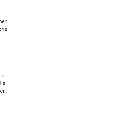
hnen
orie
en
lle
en.