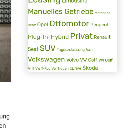
Limousine
Manuelles Getriebe
Mercedes-
Ottomotor
Opel
Peugeot
Benz
Privat
Plug-In-Hybrid
Renault
SUV
Seat
Tageszulassung
Van
Volkswagen
Volvo
VW Golf
VW Golf
Škoda
VIII
xDrive
VW T-Roc
VW Tiguan
zung
ten