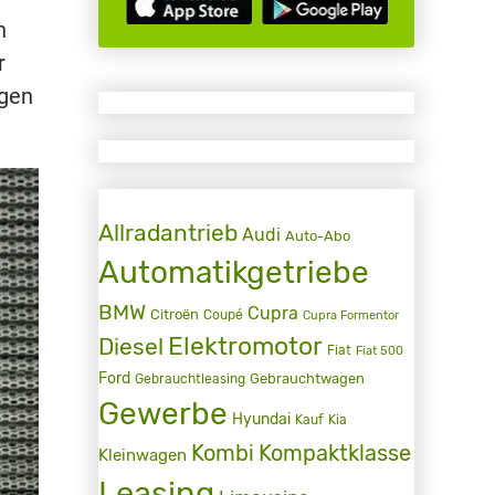
n
r
agen
Allradantrieb
Audi
Auto-Abo
Automatikgetriebe
BMW
Cupra
Citroën
Coupé
Cupra Formentor
Elektromotor
Diesel
Fiat
Fiat 500
Ford
Gebrauchtwagen
Gebrauchtleasing
Gewerbe
Hyundai
Kauf
Kia
Kombi
Kompaktklasse
Kleinwagen
Leasing