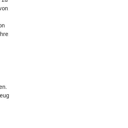
 von
on
ahre
en.
zeug