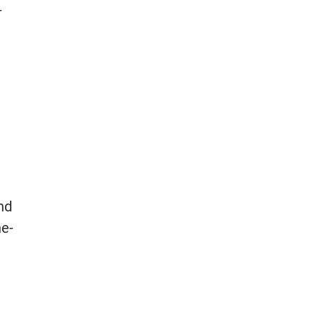
-
e
nd
ne-