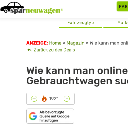
Skip
PA
to
content
Fahrzeugtyp
Mark
ANZEIGE:
Home
»
Magazin
»
Wie kann man on
Zurück zu den Deals
Wie kann man onlin
Gebrauchtwagen su
-
+
192°