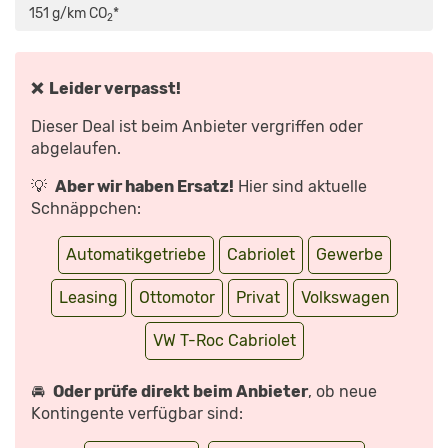
(2020):
151 g/km CO
*
2
TEST
–
CABRIO
–
SUV
–
❌ Leider verpasst!
INFOS
–
DEUTSCH“
Dieser Deal ist beim Anbieter vergriffen oder
VON
YOUTUBE
abgelaufen.
ANZEIGEN
💡
Aber wir haben Ersatz!
Hier sind aktuelle
Schnäppchen:
Automatikgetriebe
Cabriolet
Gewerbe
Leasing
Ottomotor
Privat
Volkswagen
VW T-Roc Cabriolet
🚘
Oder prüfe direkt beim Anbieter
, ob neue
Kontingente verfügbar sind: