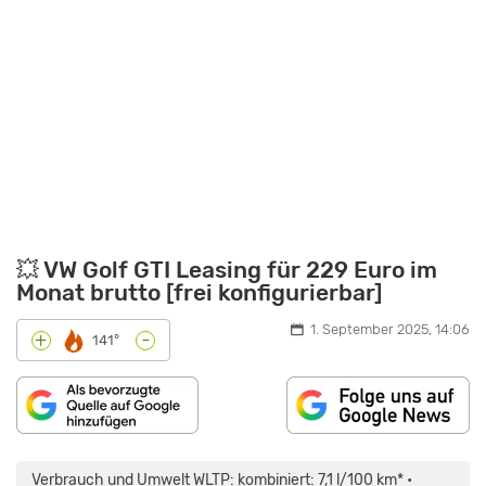
💥 VW Golf GTI Leasing für 229 Euro im
Monat brutto [frei konfigurierbar]
1. September 2025, 14:06
-
+
141°
„VW
GOLF
GTI
Verbrauch und Umwelt WLTP: kombiniert: 7,1 l/100 km* •
(2024)