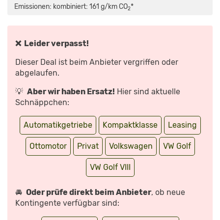
|
Emissionen: kombiniert: 161 g/km CO
*
2
SO
BETÖREND
IST
DER
AUFGEFRISCHTE
GTI
❌ Leider verpasst!
|
VORSTELLUNG
MIT
Dieser Deal ist beim Anbieter vergriffen oder
SEBASTIAN
FRIEMEL“
abgelaufen.
VON
YOUTUBE
ANZEIGEN
💡
Aber wir haben Ersatz!
Hier sind aktuelle
Schnäppchen:
Automatikgetriebe
Kompaktklasse
Leasing
Ottomotor
Privat
Volkswagen
VW Golf
VW Golf VIII
🚘
Oder prüfe direkt beim Anbieter
, ob neue
Kontingente verfügbar sind: