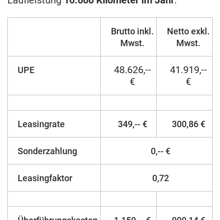
Laufleistung
10.000 Kilometer im Jahr
.
Brutto inkl.
Netto exkl.
Mwst.
Mwst.
48.626,--
41.919,--
UPE
€
€
Leasingrate
349,-- €
300,86 €
Sonderzahlung
0,-- €
Leasingfaktor
0,72