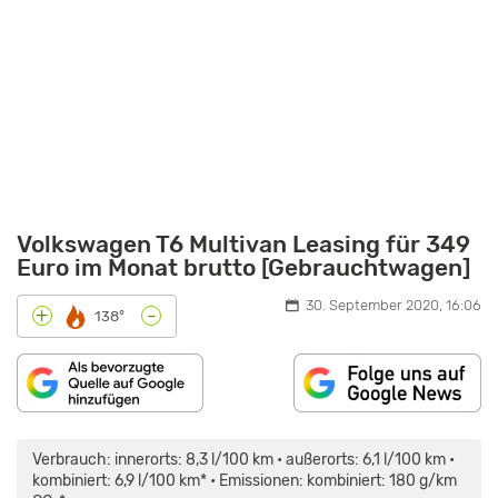
Volkswagen T6 Multivan Leasing für 349
Euro im Monat brutto [Gebrauchtwagen]
30. September 2020, 16:06
-
+
138°
INHALT
„VW
VON
T6.1
MAPS.GOOGLE.DE
MULTIVAN
Verbrauch: innerorts: 8,3 l/100 km • außerorts: 6,1 l/100 km •
ANZEIGEN
(2019):
TEST
kombiniert: 6,9 l/100 km* • Emissionen: kombiniert: 180 g/km
–