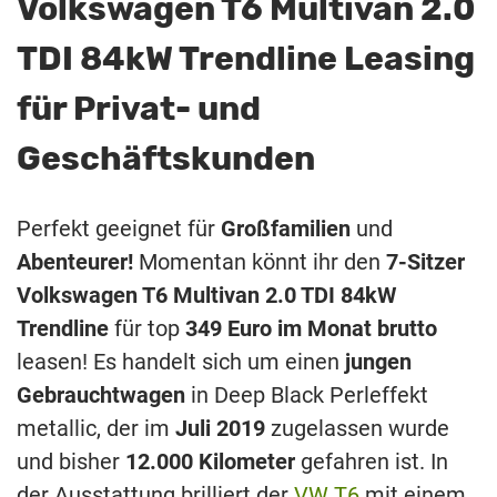
Volkswagen T6 Multivan 2.0
TDI 84kW Trendline Leasing
für Privat- und
Geschäftskunden
Perfekt geeignet für
Großfamilien
und
Abenteurer!
Momentan könnt ihr den
7-Sitzer
Volkswagen T6 Multivan 2.0 TDI 84kW
Trendline
für top
349 Euro im Monat brutto
leasen! Es handelt sich um einen
jungen
Gebrauchtwagen
in Deep Black Perleffekt
metallic, der im
Juli 2019
zugelassen wurde
und bisher
12.000 Kilometer
gefahren ist. In
der Ausstattung brilliert der
VW T6
mit einem