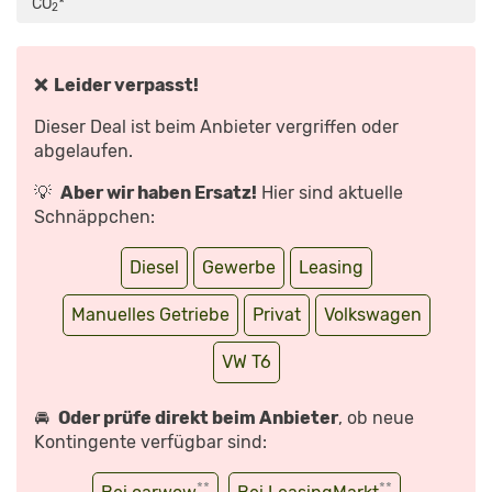
CO
*
BUS
2
–
BULLI
–
FACELIFT“
VON
❌ Leider verpasst!
YOUTUBE
ANZEIGEN
Dieser Deal ist beim Anbieter vergriffen oder
abgelaufen.
💡
Aber wir haben Ersatz!
Hier sind aktuelle
Schnäppchen:
Diesel
Gewerbe
Leasing
Manuelles Getriebe
Privat
Volkswagen
VW T6
🚘
Oder prüfe direkt beim Anbieter
, ob neue
Kontingente verfügbar sind:
**
**