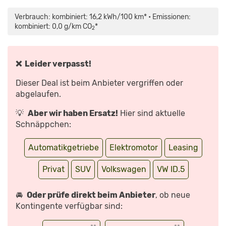
INHALT
„VW
VON
ID.5
MAPS.GOOGLE.DE
(2021)
Verbrauch: kombiniert: 16,2 kWh/100 km* • Emissionen:
ANZEIGEN
|
SO
kombiniert: 0,0 g/km CO
*
2
KOMMT
DER
NEUE
ID.5
|
SITZPROBE
❌ Leider verpasst!
MIT
ANDREAS
HUBER“
Dieser Deal ist beim Anbieter vergriffen oder
VON
YOUTUBE
abgelaufen.
ANZEIGEN
💡
Aber wir haben Ersatz!
Hier sind aktuelle
Schnäppchen:
Automatikgetriebe
Elektromotor
Leasing
Privat
SUV
Volkswagen
VW ID.5
🚘
Oder prüfe direkt beim Anbieter
, ob neue
Kontingente verfügbar sind: