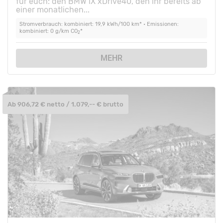
für euch: den BMW iX xDrive40, den ihr bereits ab
einer monatlichen...
Stromverbrauch: kombiniert: 19,9 kWh/100 km* • Emissionen:
kombiniert: 0 g/km CO
*
2
MEHR
Ab 906,72 € netto / 1.079,-- € brutto