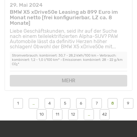
29. Mai 2024
BMW X5 xDrive50e Leasing ab 899 Euro im
Monat netto [frei konfigurierbar, LZ ca. 8
Monate]
Liebe Geschäftskunden, seid ihr auf der Suche
nach einem teilelektrifizierten Alpha-SUV? PAW
Automobile lässt da definitiv Herzen höher
schlagen! Obwohl der BMW X5 xDrive50e mit...
Stromverbrauch: kombiniert: 30,7 - 28,2 kWh/100 km • Verbrauch:
kombiniert: 1,2 - 1,0 l/100 km* • Emissionen: kombiniert: 28 - 22 g/km
CO
*
2
MEHR
1
…
4
5
6
7
8
9
10
11
12
…
42