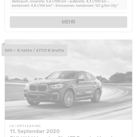
Verbrauch: innerorts: 5,6 l/100 km • außerorts: 4,3 l/100 km •
kombiniert: 4,8 l/100 km* • Emissionen: kombiniert: 127 g/km CO
*
2
MEHR
569,-- € netto / 677,11 € brutto
11. September 2020