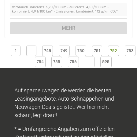
Verbrauch: innerorts: 5,6 l/100 km • außerorts: 4,5 l/100 km •
kombiniert: 4,9 l/100 km* • Emissionen: kombiniert: 112 g/km CO
*
2
MEHR
1
…
748
749
750
751
752
753
754
755
756
…
895
Auf sparneuwagen.de werden die besten
Leasingangebote, Auto-Schnäppchen und
Neuwagen-Deals gelistet. Wer hier nicht
schaut, legt drauf!
* = Umfangreiche Angaben zum offiziellen