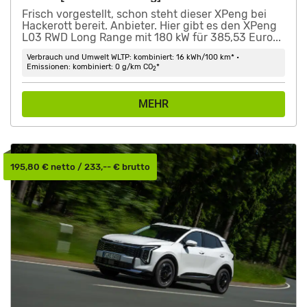
Frisch vorgestellt, schon steht dieser XPeng bei
Hackerott bereit. Anbieter. Hier gibt es den XPeng
L03 RWD Long Range mit 180 kW für 385,53 Euro...
Verbrauch und Umwelt WLTP: kombiniert: 16 kWh/100 km* •
Emissionen: kombiniert: 0 g/km CO
*
2
MEHR
195,80 € netto / 233,-- € brutto