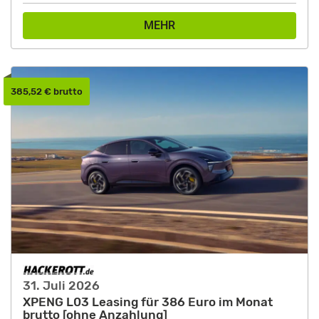
MEHR
385,52 € brutto
31. Juli 2026
XPENG L03 Leasing für 386 Euro im Monat
brutto [ohne Anzahlung]