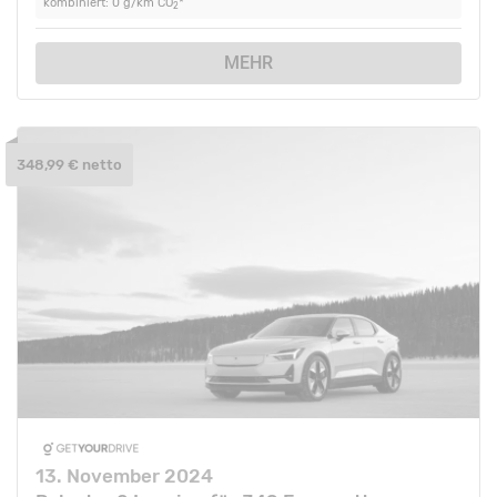
kombiniert: 0 g/km CO
*
2
MEHR
348,99 € netto
13. November 2024