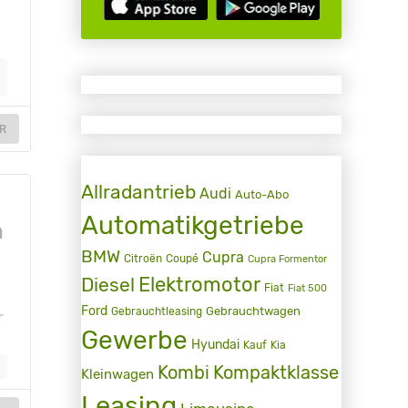
R
Allradantrieb
Audi
Auto-Abo
Automatikgetriebe
m
BMW
Cupra
Citroën
Coupé
Cupra Formentor
Elektromotor
Diesel
Fiat
Fiat 500
Ford
Gebrauchtwagen
Gebrauchtleasing
r
Gewerbe
Hyundai
Kauf
Kia
Kombi
Kompaktklasse
Kleinwagen
Leasing