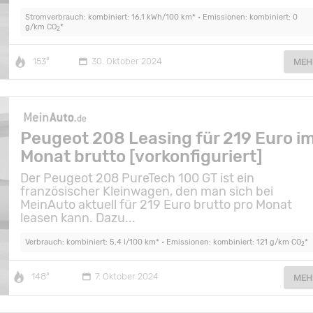
Stromverbrauch: kombiniert: 16,1 kWh/100 km* • Emissionen: kombiniert: 0
g/km CO
*
2
153°
30. Oktober 2024
MEH
Peugeot 208 Leasing für 219 Euro i
Monat brutto [vorkonfiguriert]
Der Peugeot 208 PureTech 100 GT ist ein
französischer Kleinwagen, den man sich bei
MeinAuto aktuell für 219 Euro brutto pro Monat
leasen kann. Dazu...
Verbrauch: kombiniert: 5,4 l/100 km* • Emissionen: kombiniert: 121 g/km CO
*
2
148°
7. Oktober 2024
MEH