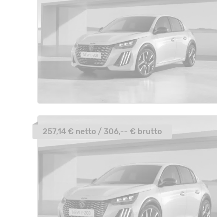
257,14 € netto / 306,-- € brutto