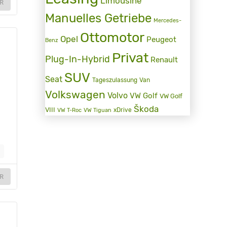
Limousine
R
Manuelles Getriebe
Mercedes-
Ottomotor
Opel
Peugeot
Benz
Privat
Plug-In-Hybrid
Renault
SUV
Seat
Tageszulassung
Van
Volkswagen
Volvo
VW Golf
VW Golf
Škoda
VIII
xDrive
VW T-Roc
VW Tiguan
?
R