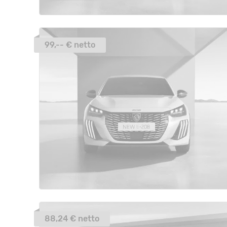
99,-- € netto
88,24 € netto