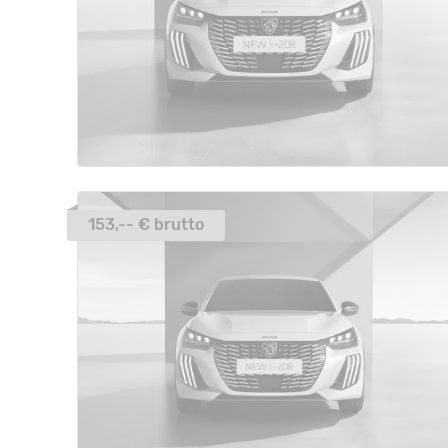
153,-- € brutto