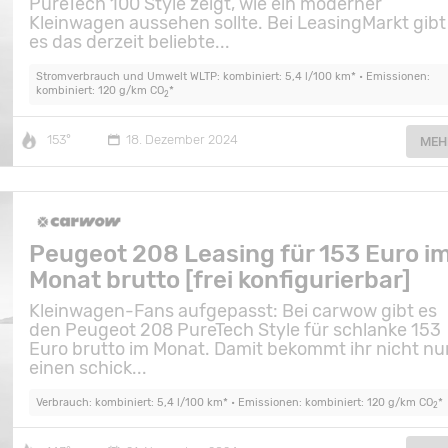
PureTech 100 Style zeigt, wie ein moderner
Kleinwagen aussehen sollte. Bei LeasingMarkt gibt
es das derzeit beliebte...
Stromverbrauch und Umwelt WLTP: kombiniert: 5,4 l/100 km* • Emissionen:
kombiniert: 120 g/km CO
*
2
153°
18. Dezember 2024
MEH
Peugeot 208 Leasing für 153 Euro i
Monat brutto [frei konfigurierbar]
Kleinwagen-Fans aufgepasst: Bei carwow gibt es
den Peugeot 208 PureTech Style für schlanke 153
Euro brutto im Monat. Damit bekommt ihr nicht nu
einen schick...
Verbrauch: kombiniert: 5,4 l/100 km* • Emissionen: kombiniert: 120 g/km CO
*
2