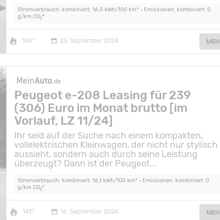
Stromverbrauch: kombiniert: 16,0 kWh/100 km* • Emissionen: kombiniert: 0
g/km CO
*
2
146°
23. September 2024
MEH
Peugeot e-208 Leasing für 239
(306) Euro im Monat brutto [im
Vorlauf, LZ 11/24]
Ihr seid auf der Suche nach einem kompakten,
vollelektrischen Kleinwagen, der nicht nur stylisch
aussieht, sondern auch durch seine Leistung
überzeugt? Dann ist der Peugeot...
Stromverbrauch: kombiniert: 16,1 kWh/100 km* • Emissionen: kombiniert: 0
g/km CO
*
2
145°
16. September 2024
MEH