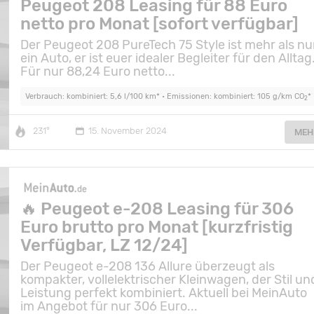
Peugeot 208 Leasing für 88 Euro
netto pro Monat [sofort verfügbar]
Der Peugeot 208 PureTech 75 Style ist mehr als nu
ein Auto, er ist euer idealer Begleiter für den Alltag
Für nur 88,24 Euro netto...
Verbrauch: kombiniert: 5,6 l/100 km* • Emissionen: kombiniert: 105 g/km CO
*
2
231°
15. November 2024
MEH
🔥 Peugeot e-208 Leasing für 306
Euro brutto pro Monat [kurzfristig
Verfügbar, LZ 12/24]
Der Peugeot e-208 136 Allure überzeugt als
kompakter, vollelektrischer Kleinwagen, der Stil un
Leistung perfekt kombiniert. Aktuell bei MeinAuto
im Angebot für nur 306 Euro...