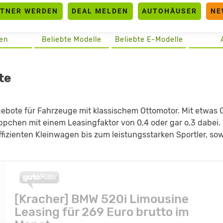
RTNER WERDEN
DEAL MELDEN
AUTOHÄUSER
NE
en
Beliebte Modelle
Beliebte E-Modelle
te
gebote für Fahrzeuge mit klassischem Ottomotor. Mit etwas 
äppchen mit einem Leasingfaktor von 0,4 oder gar o,3 dabei. 
ffizienten Kleinwagen bis zum leistungsstarken Sportler, so
[Kracher] BMW 520i Limousine
Leasing für 269 Euro brutto im