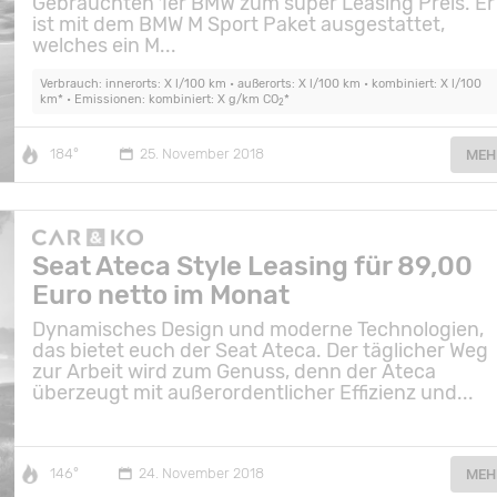
Gebrauchten 1er BMW zum super Leasing Preis. Er
ist mit dem BMW M Sport Paket ausgestattet,
welches ein M...
Verbrauch: innerorts: X l/100 km • außerorts: X l/100 km • kombiniert: X l/100
km* • Emissionen: kombiniert: X g/km CO
*
2
184°
25. November 2018
MEH
Seat Ateca Style Leasing für 89,00
Euro netto im Monat
Dynamisches Design und moderne Technologien,
das bietet euch der Seat Ateca. Der täglicher Weg
zur Arbeit wird zum Genuss, denn der Ateca
überzeugt mit außerordentlicher Effizienz und...
146°
24. November 2018
MEH