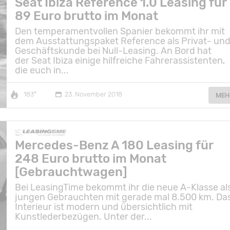
Seat Ibiza Reference 1.0 Leasing für
89 Euro brutto im Monat
Den temperamentvollen Spanier bekommt ihr mit
dem Ausstattungspaket Reference als Privat- un
Geschäftskunde bei Null-Leasing. An Bord hat
der Seat Ibiza einige hilfreiche Fahrerassistenten,
die euch in...
183°
23. November 2018
MEH
Mercedes-Benz A 180 Leasing für
248 Euro brutto im Monat
[Gebrauchtwagen]
Bei LeasingTime bekommt ihr die neue A-Klasse al
jungen Gebrauchten mit gerade mal 8.500 km. Da
Interieur ist modern und übersichtlich mit
Kunstlederbezügen. Unter der...