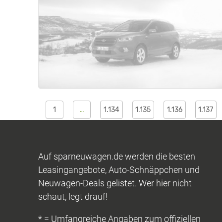
1
…
1.134
1.135
1.136
1.137
Auf sparneuwagen.de werden die besten
Leasingangebote, Auto-Schnäppchen und
Neuwagen-Deals gelistet. Wer hier nicht
schaut, legt drauf!
* = Umfangreiche Angaben zum offiziellen