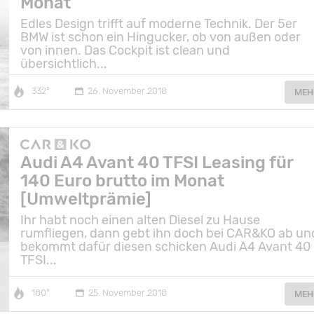
Monat
Edles Design trifft auf moderne Technik. Der 5er
BMW ist schon ein Hingucker, ob von außen oder
von innen. Das Cockpit ist clean und
übersichtlich...
332°
26. November 2018
MEH
Audi A4 Avant 40 TFSI Leasing für
140 Euro brutto im Monat
[Umweltprämie]
Ihr habt noch einen alten Diesel zu Hause
rumfliegen, dann gebt ihn doch bei CAR&KO ab un
bekommt dafür diesen schicken Audi A4 Avant 40
TFSI...
180°
25. November 2018
MEH