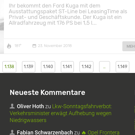
Ihr bekommt den Ford Kuga mit dem
Ausstattungspaket ST-Line bei LeasingTime als
Privat- und Geschäftskunde. Der Kuga ist ein
Allradfahrzeug mit 176 PS bei 1,5 l...
181°
23. November 2018
MEH
1.138
1.139
1.140
1.141
1.142
…
1.149
Neueste Kommentare
Oliver Hoth
zu
Lkw-Sonntagsfahrverbot:
Verkehrsminister erwägt Aufhebung wegen
Niedrigwassers
Fabian Schwarzenbach
zu
🔥 Opel Frontera