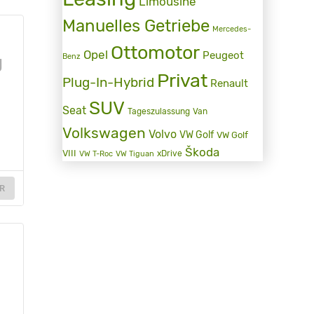
Limousine
Manuelles Getriebe
Mercedes-
Ottomotor
Opel
Peugeot
Benz
g
Privat
Plug-In-Hybrid
Renault
SUV
Seat
Tageszulassung
Van
.
Volkswagen
Volvo
VW Golf
VW Golf
Škoda
VIII
xDrive
VW T-Roc
VW Tiguan
R