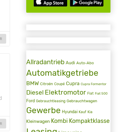
R
Allradantrieb
Audi
Auto-Abo
Automatikgetriebe
BMW
Cupra
Citroën
Coupé
Cupra Formentor
Elektromotor
Diesel
Fiat
Fiat 500
d
Ford
Gebrauchtwagen
Gebrauchtleasing
Gewerbe
Hyundai
Kauf
Kia
Kombi
Kompaktklasse
Kleinwagen
R
Leasing