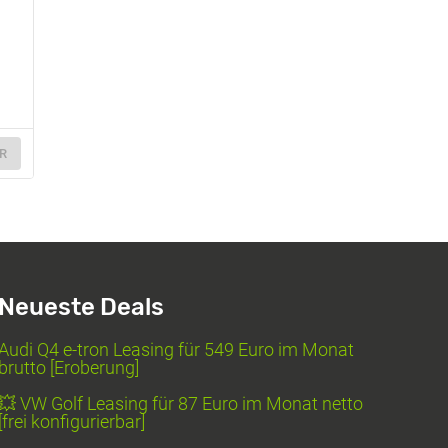
R
Neueste Deals
Audi Q4 e-tron Leasing für 549 Euro im Monat
brutto [Eroberung]
💥 VW Golf Leasing für 87 Euro im Monat netto
[frei konfigurierbar]