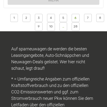
MEHR
1
2
3
4
5
6
7
8
9
10
…
28
Auf sparneuwagen.de werden die besten
Leasingangebote, Auto-Schnäppchen und
Neuwagen-Deals gelistet. Wer hier nicht
schaut, legt drauf!
* = Umfangreiche Angaben zum offiziellen
Kraftstoffverbrauch und zu den offiziellen
CO2-Emissionswerten und ggf. zum
Stromverbrauch neuer Pkw können Sie dem
Leitfaden über den offiziellen