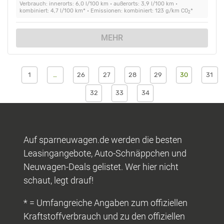
Verbrauch: innerorts: 6,0 l/100 km • außerorts: 3,9 l/100 km •
kombiniert: 4,7 l/100 km* • Emissionen: kombiniert: 123 g/km CO
*
2
MEHR
1
…
26
27
28
29
30
31
32
33
34
Auf sparneuwagen.de werden die besten
Leasingangebote, Auto-Schnäppchen und
Neuwagen-Deals gelistet. Wer hier nicht
schaut, legt drauf!
* = Umfangreiche Angaben zum offiziellen
Kraftstoffverbrauch und zu den offiziellen