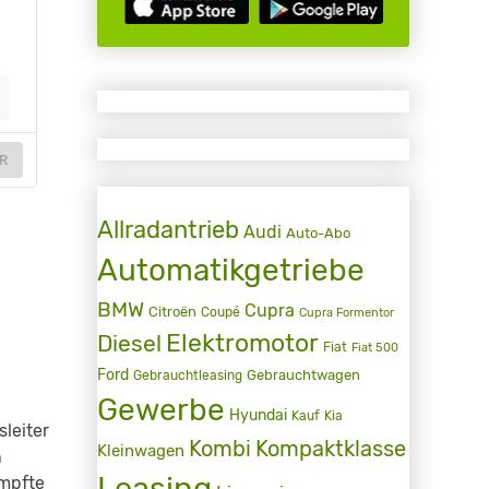
R
Allradantrieb
Audi
Auto-Abo
Automatikgetriebe
BMW
Cupra
Citroën
Coupé
Cupra Formentor
Elektromotor
Diesel
Fiat
Fiat 500
Ford
Gebrauchtwagen
Gebrauchtleasing
Gewerbe
Hyundai
Kauf
Kia
leiter
Kombi
Kompaktklasse
Kleinwagen
n
Leasing
umpfte