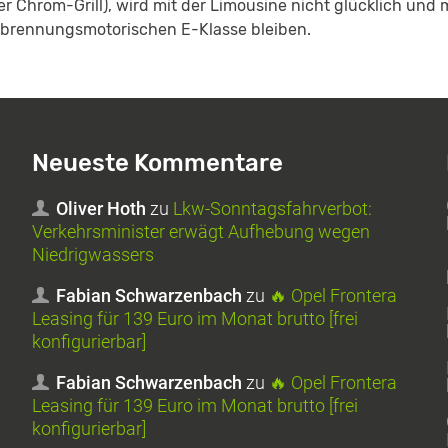
er Chrom-Grill), wird mit der Limousine nicht glücklich und
rbrennungsmotorischen E-Klasse bleiben.
Neueste Kommentare
Oliver Hoth
zu
Lkw-Sonntagsfahrverbot:
Verkehrsminister erwägt Aufhebung wegen
Niedrigwassers
Fabian Schwarzenbach
zu
🔥 Opel Frontera
Leasing für 139 Euro im Monat brutto [frei
konfigurierbar]
Fabian Schwarzenbach
zu
🔥 Opel Frontera
Leasing für 139 Euro im Monat brutto [frei
konfigurierbar]