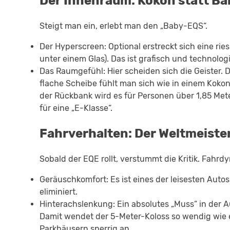
Der Innenraum: Kokon statt Bal
Steigt man ein, erlebt man den „Baby-EQS“.
Der Hyperscreen: Optional erstreckt sich eine rie
unter einem Glas). Das ist grafisch und technolog
Das Raumgefühl: Hier scheiden sich die Geister. 
flache Scheibe fühlt man sich wie in einem Kokon 
der Rückbank wird es für Personen über 1,85 Met
für eine „E-Klasse“.
Fahrverhalten: Der Weltmeister 
Sobald der EQE rollt, verstummt die Kritik. Fahrdy
Geräuschkomfort: Es ist eines der leisesten Autos
eliminiert.
Hinterachslenkung: Ein absolutes „Muss“ in der Auf
Damit wendet der 5-Meter-Koloss so wendig wie e
Parkhäusern sperrig an.