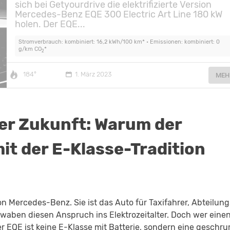
sich bei Getyourdrive die elektrifizierte Version
Mercedes-Benz EQE 300 Electric Art Line 180 kW
holen. Der EQE...
Stromverbrauch: kombiniert: 16,2 kWh/100 km* • Emissionen: kombiniert: 0
g/km CO
*
2
184°
1. März 2023
MEH
er Zukunft: Warum der
it der E-Klasse-Tradition
n Mercedes-Benz. Sie ist das Auto für Taxifahrer, Abteilungs
hwaben diesen Anspruch ins Elektrozeitalter. Doch wer eine
Der EQE ist keine E-Klasse mit Batterie, sondern eine geschr