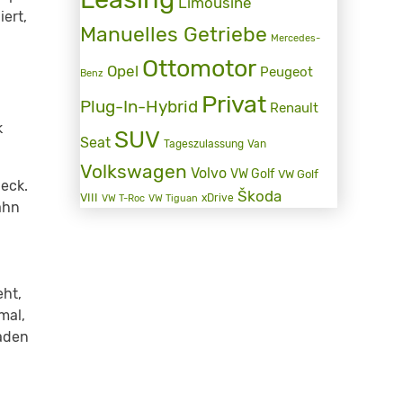
Limousine
iert,
Manuelles Getriebe
Mercedes-
Ottomotor
Opel
Peugeot
Benz
Privat
Plug-In-Hybrid
Renault
k
SUV
Seat
Tageszulassung
Van
Volkswagen
Volvo
VW Golf
VW Golf
eck.
Škoda
VIII
xDrive
VW T-Roc
VW Tiguan
ahn
eht,
mal,
laden