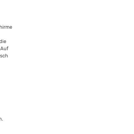
chirme
die
 Auf
isch
n.