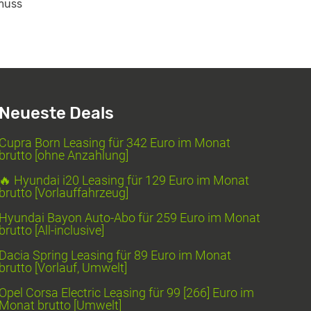
 muss
Neueste Deals
Cupra Born Leasing für 342 Euro im Monat
brutto [ohne Anzahlung]
🔥 Hyundai i20 Leasing für 129 Euro im Monat
brutto [Vorlauffahrzeug]
Hyundai Bayon Auto-Abo für 259 Euro im Monat
brutto [All-inclusive]
Dacia Spring Leasing für 89 Euro im Monat
brutto [Vorlauf, Umwelt]
Opel Corsa Electric Leasing für 99 [266] Euro im
Monat brutto [Umwelt]