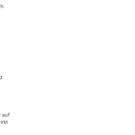
Wh
d
r auf
irkt