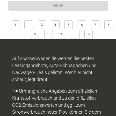
MEHR
1
…
3
4
5
6
7
8
9
10
11
…
89
Auf sparneuwagen.de werden die besten
Leasingangebote, Auto-Schnäppchen und
Neuwagen-Deals gelistet. Wer hier nicht
schaut, legt drauf!
* = Umfangreiche Angaben zum offiziellen
Kraftstoffverbrauch und zu den offiziellen
CO2-Emissionswerten und ggf. zum
Stromverbrauch neuer Pkw können Sie dem