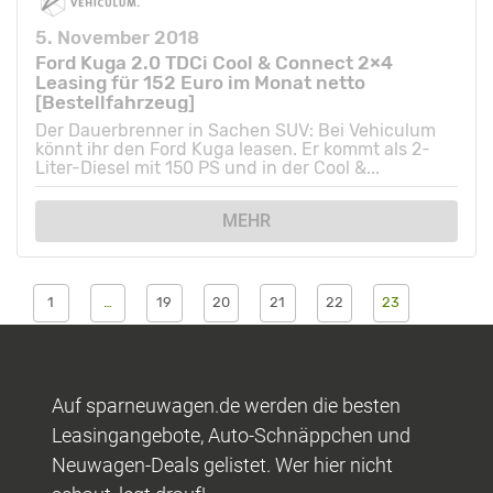
5. November 2018
Ford Kuga 2.0 TDCi Cool & Connect 2×4
Leasing für 152 Euro im Monat netto
[Bestellfahrzeug]
Der Dauerbrenner in Sachen SUV: Bei Vehiculum
könnt ihr den Ford Kuga leasen. Er kommt als 2-
Liter-Diesel mit 150 PS und in der Cool &...
MEHR
1
…
19
20
21
22
23
Auf sparneuwagen.de werden die besten
Leasingangebote, Auto-Schnäppchen und
Neuwagen-Deals gelistet. Wer hier nicht