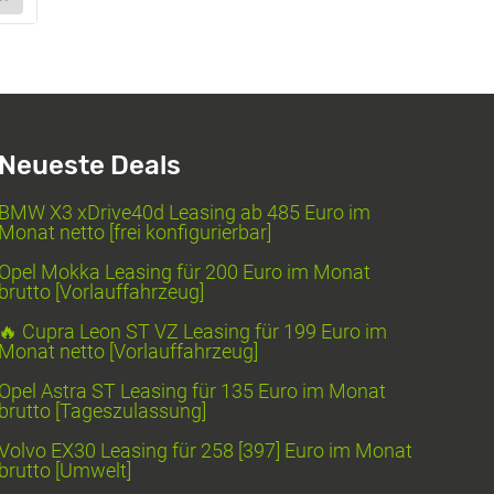
Neueste Deals
BMW X3 xDrive40d Leasing ab 485 Euro im
Monat netto [frei konfigurierbar]
Opel Mokka Leasing für 200 Euro im Monat
brutto [Vorlauffahrzeug]
🔥 Cupra Leon ST VZ Leasing für 199 Euro im
Monat netto [Vorlauffahrzeug]
Opel Astra ST Leasing für 135 Euro im Monat
brutto [Tageszulassung]
Volvo EX30 Leasing für 258 [397] Euro im Monat
brutto [Umwelt]