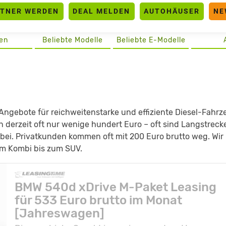
RTNER WERDEN
DEAL MELDEN
AUTOHÄUSER
NE
en
Beliebte Modelle
Beliebte E-Modelle
-Angebote für reichweitenstarke und effiziente Diesel-Fahrz
n derzeit oft nur wenige hundert Euro – oft sind Langstreck
bei. Privatkunden kommen oft mit 200 Euro brutto weg. Wir
vom Kombi bis zum SUV.
BMW 540d xDrive M-Paket Leasing
für 533 Euro brutto im Monat
[Jahreswagen]