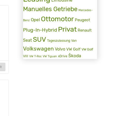
Manuelles Getriebe
Mercedes-
Ottomotor
Opel
Peugeot
Benz
Privat
Plug-In-Hybrid
Renault
SUV
Seat
Tageszulassung
Van
Volkswagen
Volvo
VW Golf
VW Golf
Škoda
VIII
xDrive
VW T-Roc
VW Tiguan
R
g