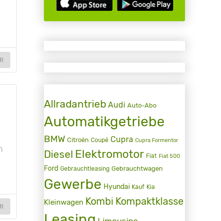
R
Allradantrieb
Audi
Auto-Abo
Automatikgetriebe
BMW
Cupra
Citroën
Coupé
Cupra Formentor
n
Elektromotor
Diesel
Fiat
Fiat 500
Ford
Gebrauchtwagen
Gebrauchtleasing
Gewerbe
Hyundai
Kauf
Kia
Kombi
Kompaktklasse
Kleinwagen
R
Leasing
Limousine