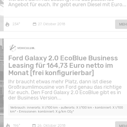
Angebot für euch. Ihr gebt euren Diesel mit Euro...
234°
27. Oktober 2018
MEH
Ford Galaxy 2.0 EcoBlue Business
Leasing für 164,73 Euro netto im
Monat [frei konfigurierbar]
Ihr braucht etwas mehr Platz, dann ist diese
Großraumlimousine von Ford genau das richtige
für euch. Den Ford Galaxy 2.0 EcoBlue gibt es in
der Business Version...
Verbrauch: innerorts: X l/100 km • außerorts: X l/100 km • kombiniert: X l/100
km* • Emissionen: kombiniert: X g/km CO
*
2
196°
26. Oktober 2018
MEH