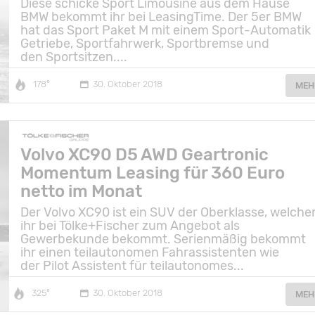
Diese schicke Sport Limousine aus dem Hause
BMW bekommt ihr bei LeasingTime. Der 5er BMW
hat das Sport Paket M mit einem Sport-Automatik
Getriebe, Sportfahrwerk, Sportbremse und
den Sportsitzen....
178°
30. Oktober 2018
MEH
Volvo XC90 D5 AWD Geartronic
Momentum Leasing für 360 Euro
netto im Monat
Der Volvo XC90 ist ein SUV der Oberklasse, welche
ihr bei Tölke+Fischer zum Angebot als
Gewerbekunde bekommt. Serienmäßig bekommt
ihr einen teilautonomen Fahrassistenten wie
der Pilot Assistent für teilautonomes...
325°
30. Oktober 2018
MEH