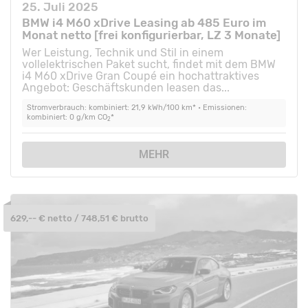
25. Juli 2025
BMW i4 M60 xDrive Leasing ab 485 Euro im
Monat netto [frei konfigurierbar, LZ 3 Monate]
Wer Leistung, Technik und Stil in einem
vollelektrischen Paket sucht, findet mit dem BMW
i4 M60 xDrive Gran Coupé ein hochattraktives
Angebot: Geschäftskunden leasen das...
Stromverbrauch: kombiniert: 21,9 kWh/100 km* • Emissionen:
kombiniert: 0 g/km CO
*
2
MEHR
629,-- € netto / 748,51 € brutto