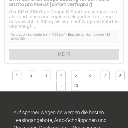
brutto pro Monat [sofort verfügbar]
Der BMW 218i Gran Coupé M Sport präsentiert sich
als sportliches und zugleich elegantes Fahrzeug,
das sowohl im Alltag als auch auf längeren Fahrten
überzeugt....
Verbrauch: kombiniert: 6.1 l/100 km* • Emissionen: kombiniert: 138
g/km CO
*
2
MEHR
1
2
3
4
5
6
7
8
…
40
Auf sparneuwagen.de werden die besten
Leasingangebote, Auto-Schnäppchen und
Neuwagen-Deals gelistet. Wer hier nicht