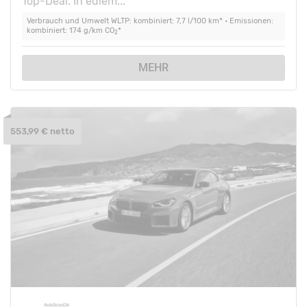
Top-Deal. In edlem...
Verbrauch und Umwelt WLTP: kombiniert: 7,7 l/100 km* • Emissionen:
kombiniert: 174 g/km CO
*
2
MEHR
553,99 € netto