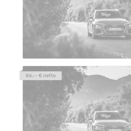
86,-- € netto