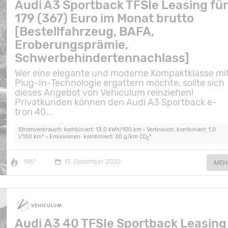
Audi A3 Sportback TFSIe Leasing für
179 (367) Euro im Monat brutto
[Bestellfahrzeug, BAFA,
Eroberungsprämie,
Schwerbehindertennachlass]
Wer eine elegante und moderne Kompaktklasse mi
Plug-In-Technologie ergattern möchte, sollte sich
dieses Angebot von Vehiculum reinziehen!
Privatkunden können den Audi A3 Sportback e-
tron 40...
Stromverbrauch: kombiniert: 13,0 kWh/100 km • Verbrauch: kombiniert: 1,0
l/100 km* • Emissionen: kombiniert: 30 g/km CO
*
2
196°
13. Dezember 2020
MEH
Audi A3 40 TFSIe Sportback Leasing