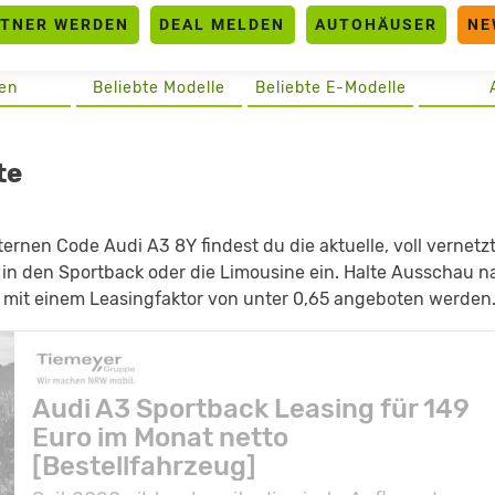
RTNER WERDEN
DEAL MELDEN
AUTOHÄUSER
NE
en
Beliebte Modelle
Beliebte E-Modelle
te
rnen Code Audi A3 8Y findest du die aktuelle, voll vernetz
€ in den Sportback oder die Limousine ein. Halte Ausschau n
t mit einem Leasingfaktor von unter 0,65 angeboten werden
Audi A3 Sportback Leasing für 149
Euro im Monat netto
[Bestellfahrzeug]