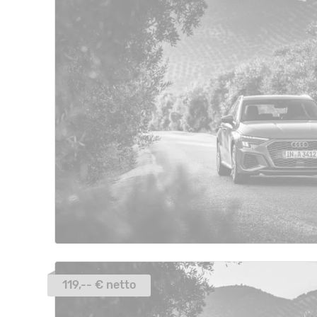
119,-- € netto