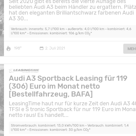
Seit 2020 gibt es bereits die vierte Auflage des
beliebten Audi A3 beim Händler zu ergattern. Plät
hat den eleganten Brilliantschwarz farbenen Audi
A3 30...
Verbrauch: innerorts: 5,7 l/100 km • außerorts: 4,0 l/100 km • kombiniert: 4,6
l/100 km* • Emissionen: kombiniert: 106 g/km CO
*
2
198°
2. Juli 2021
MEH
Audi A3 Sportback Leasing für 119
(306) Euro im Monat netto
[Bestellfahrzeug, BAFA]
LeasingTime haut nur für kurze Zeit den Audi A3 4
TFSI e S tronic Sportback für nur 119 Euro im Mona
netto raus! Es handelt...
Stromverbrauch: kombiniert: 13,0 kWh/100 km • Verbrauch: kombiniert: 1,4
l/100 km* • Emissionen: kombiniert: 30 g/km CO
*
2