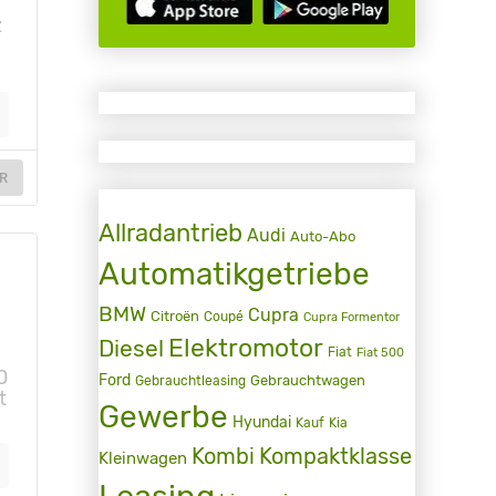
z
R
Allradantrieb
Audi
Auto-Abo
Automatikgetriebe
BMW
Cupra
Citroën
Coupé
Cupra Formentor
Elektromotor
Diesel
Fiat
Fiat 500
0
Ford
Gebrauchtwagen
Gebrauchtleasing
t
Gewerbe
Hyundai
Kauf
Kia
Kombi
Kompaktklasse
Kleinwagen
Leasing