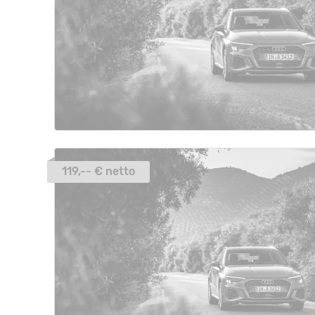
119,-- € netto