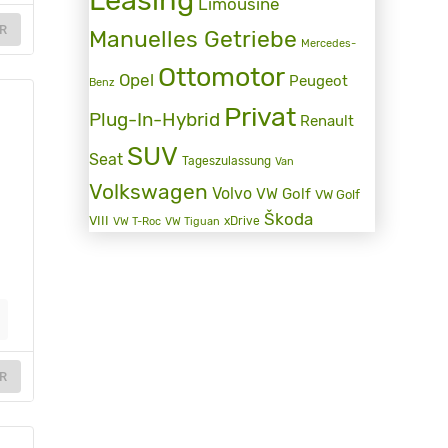
Limousine
R
Manuelles Getriebe
Mercedes-
Ottomotor
Opel
Peugeot
Benz
Privat
Plug-In-Hybrid
Renault
SUV
Seat
Tageszulassung
Van
Volkswagen
Volvo
VW Golf
VW Golf
Škoda
VIII
xDrive
VW T-Roc
VW Tiguan
R