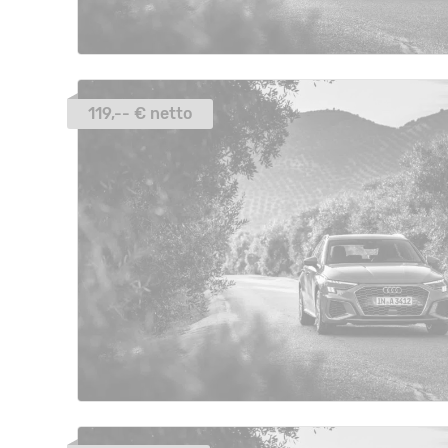
119,-- € netto