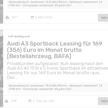
Stromverbrauch: kombiniert: 13,0 kWh/100 km • Verbrauch: kombiniert: 1,4
l/100 km* • Emissionen: kombiniert: 30 g/km CO
*
2
141°
5. März 2021
MEH
Audi A3 Sportback Leasing für 169
(356) Euro im Monat brutto
[Bestellahrzeug, BAFA]
Privatkunden aufgepasst: Null-leasing haut den
Audi A3 40 TFSI e S tronic Sportback im attraktive
Leasing für nur 169 Euro im Monat brutto raus.
Das...
Stromverbrauch: kombiniert: 13,0 kWh/100 km • Verbrauch: kombiniert: 1,4
l/100 km* • Emissionen: kombiniert: 30 g/km CO
*
2
278°
6. Februar 2021
MEH