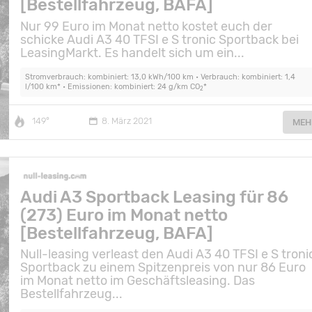
[Bestellfahrzeug, BAFA]
Nur 99 Euro im Monat netto kostet euch der
schicke Audi A3 40 TFSI e S tronic Sportback bei
LeasingMarkt. Es handelt sich um ein...
Stromverbrauch: kombiniert: 13,0 kWh/100 km • Verbrauch: kombiniert: 1,4
l/100 km* • Emissionen: kombiniert: 24 g/km CO
*
2
149°
8. März 2021
MEH
Audi A3 Sportback Leasing für 86
(273) Euro im Monat netto
[Bestellfahrzeug, BAFA]
Null-leasing verleast den Audi A3 40 TFSI e S troni
Sportback zu einem Spitzenpreis von nur 86 Euro
im Monat netto im Geschäftsleasing. Das
Bestellfahrzeug...