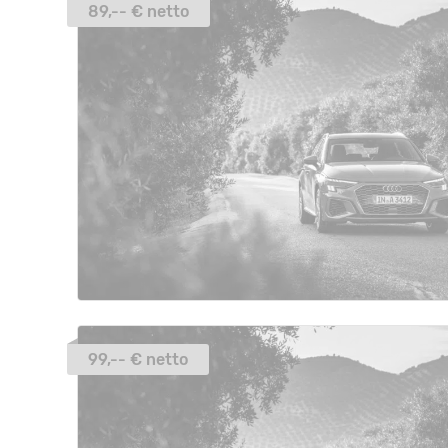
89,-- € netto
99,-- € netto