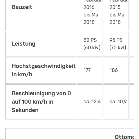
2
Bauzeit
2016
2015
N
bis Mai
bis Mai
2
2018
2018
82 PS
95 PS
8
Leistung
(60 kW)
(70 kW)
k
Höchstgeschwindigkeit
177
186
1
in km/h
Beschleunigung von 0
auf 100 km/h in
ca. 12,4
ca. 10,9
c
Sekunden
Ottomot