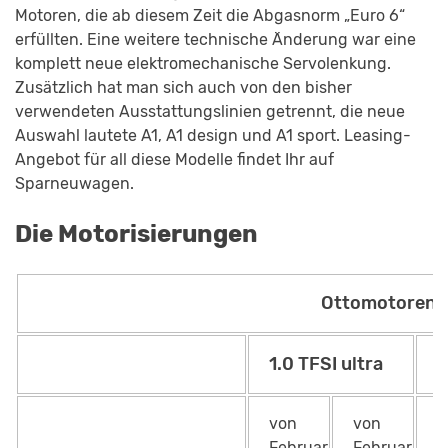
Motoren, die ab diesem Zeit die Abgasnorm „Euro 6“
erfüllten. Eine weitere technische Änderung war eine
komplett neue elektromechanische Servolenkung.
Zusätzlich hat man sich auch von den bisher
verwendeten Ausstattungslinien getrennt, die neue
Auswahl lautete A1, A1 design und A1 sport. Leasing-
Angebot für all diese Modelle findet Ihr auf
Sparneuwagen.
Die Motorisierungen
Ottomotoren
1.0 TFSI ultra
1
von
von
v
Februar
Februar