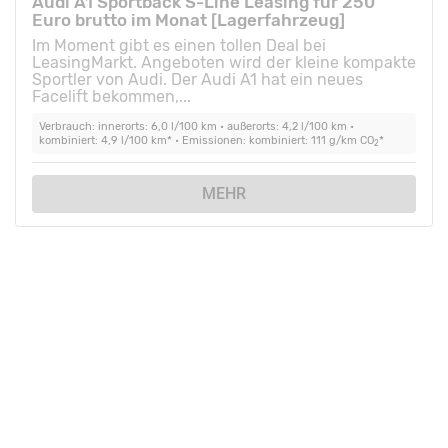
Audi A1 Sportback S-Line Leasing für 250
Euro brutto im Monat [Lagerfahrzeug]
Im Moment gibt es einen tollen Deal bei
LeasingMarkt. Angeboten wird der kleine kompakte
Sportler von Audi. Der Audi A1 hat ein neues
Facelift bekommen,...
Verbrauch: innerorts: 6,0 l/100 km • außerorts: 4,2 l/100 km •
kombiniert: 4,9 l/100 km* • Emissionen: kombiniert: 111 g/km CO
*
2
MEHR