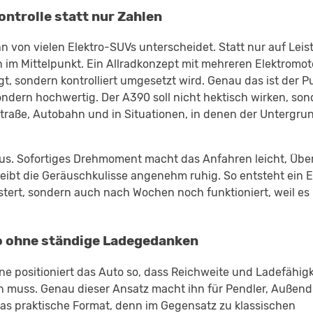
ontrolle statt nur Zahlen
n von vielen Elektro-SUVs unterscheidet. Statt nur auf Lei
n im Mittelpunkt. Ein Allradkonzept mit mehreren Elektromo
egt, sondern kontrolliert umgesetzt wird. Genau das ist der P
sondern hochwertig. Der A390 soll nicht hektisch wirken, so
straße, Autobahn und in Situationen, in denen der Untergru
 aus. Sofortiges Drehmoment macht das Anfahren leicht, Übe
eibt die Geräuschkulisse angenehm ruhig. So entsteht ein 
stert, sondern auch nach Wochen noch funktioniert, weil es 
to ohne ständige Ladegedanken
ine positioniert das Auto so, dass Reichweite und Ladefähigk
n muss. Genau dieser Ansatz macht ihn für Pendler, Außend
as praktische Format, denn im Gegensatz zu klassischen