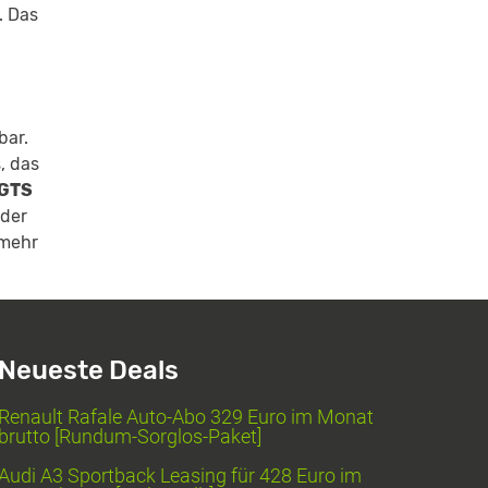
. Das
bar.
, das
GTS
 der
 mehr
Neueste Deals
Renault Rafale Auto-Abo 329 Euro im Monat
brutto [Rundum-Sorglos-Paket]
Audi A3 Sportback Leasing für 428 Euro im