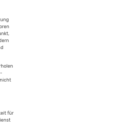
stung
toren
unkt,
ndern
nd
rholen
E-
nicht
eit für
ienst