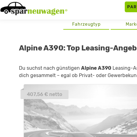
Skip
PA
to
content
Fahrzeugtyp
Mark
Alpine A390: Top Leasing-Ange
Du suchst nach günstigen
Alpine A390
Leasing-An
dich gesammelt – egal ob Privat- oder Gewerbekund
407,56 € netto