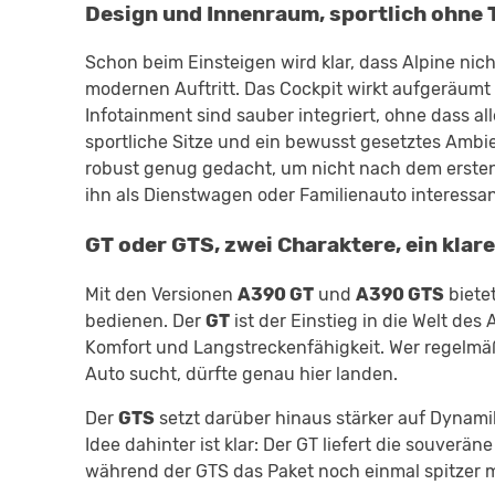
Design und Innenraum, sportlich ohne 
Schon beim Einsteigen wird klar, dass Alpine nich
modernen Auftritt. Das Cockpit wirkt aufgeräumt 
Infotainment sind sauber integriert, ohne dass a
sportliche Sitze und ein bewusst gesetztes Ambien
robust genug gedacht, um nicht nach dem erste
ihn als Dienstwagen oder Familienauto interessant
GT oder GTS, zwei Charaktere, ein klare
Mit den Versionen
A390 GT
und
A390 GTS
bietet
bedienen. Der
GT
ist der Einstieg in die Welt des
Komfort und Langstreckenfähigkeit. Wer regelmäßi
Auto sucht, dürfte genau hier landen.
Der
GTS
setzt darüber hinaus stärker auf Dynami
Idee dahinter ist klar: Der GT liefert die souverä
während der GTS das Paket noch einmal spitzer m