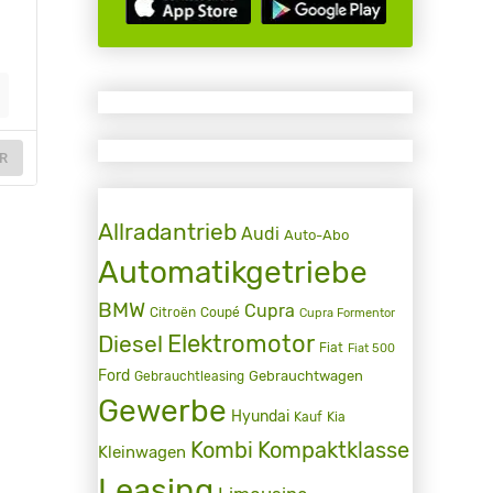
R
Allradantrieb
Audi
Auto-Abo
Automatikgetriebe
BMW
Cupra
Citroën
Coupé
Cupra Formentor
Elektromotor
Diesel
Fiat
Fiat 500
Ford
Gebrauchtwagen
Gebrauchtleasing
Gewerbe
Hyundai
Kauf
Kia
Kombi
Kompaktklasse
Kleinwagen
Leasing