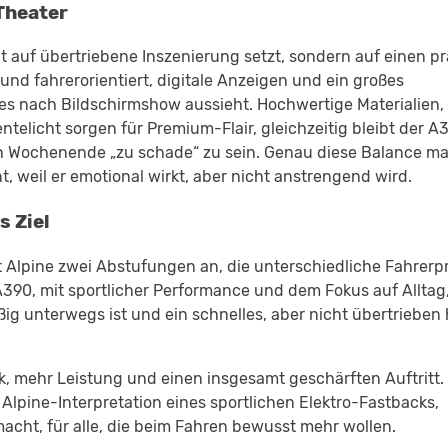
Theater
t auf übertriebene Inszenierung setzt, sondern auf einen pr
und fahrerorientiert, digitale Anzeigen und ein großes
lles nach Bildschirmshow aussieht. Hochwertige Materialien,
telicht sorgen für Premium-Flair, gleichzeitig bleibt der A
n Wochenende „zu schade“ zu sein. Genau diese Balance m
, weil er emotional wirkt, aber nicht anstrengend wird.
s Ziel
 Alpine zwei Abstufungen an, die unterschiedliche Fahrerpr
 A390, mit sportlicher Performance und dem Fokus auf Alltag
g unterwegs ist und ein schnelles, aber nicht übertrieben 
k, mehr Leistung und einen insgesamt geschärften Auftritt.
ne Alpine-Interpretation eines sportlichen Elektro-Fastbacks,
acht, für alle, die beim Fahren bewusst mehr wollen.