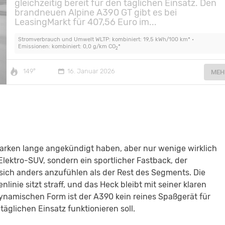
gleichzeitig bereit für den täglichen Einsatz. Den
brandneuen Alpine A390 GT gibt es bei
LeasingMarkt für 407,56 Euro im...
Stromverbrauch und Umwelt WLTP: kombiniert: 19,5 kWh/100 km* •
Emissionen: kombiniert: 0,0 g/km CO
*
2
149°
16. Januar 2026
MEH
tmarken lange angekündigt haben, aber nur wenige wirklich
Elektro-SUV, sondern ein sportlicher Fastback, der
sich anders anzufühlen als der Rest des Segments. Die
linie sitzt straff, und das Heck bleibt mit seiner klaren
dynamischen Form ist der A390 kein reines Spaßgerät für
äglichen Einsatz funktionieren soll.