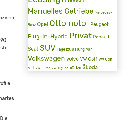
Limousine
Manuelles Getriebe
Mercedes-
äzisen,
Ottomotor
Opel
Peugeot
Benz
Privat
Plug-In-Hybrid
Renault
390
SUV
acht
Seat
Tageszulassung
Van
Volkswagen
Volvo
VW Golf
VW Golf
Škoda
VIII
xDrive
VW T-Roc
VW Tiguan
ofile
,
hartes
 Die