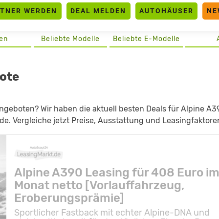
RTNER WERDEN
DEAL MELDEN
AUTOHÄUSER
NE
en
Beliebte Modelle
Beliebte E-Modelle
bote
geboten? Wir haben die aktuell besten Deals für Alpine A3
e. Vergleiche jetzt Preise, Ausstattung und Leasingfaktore
Alpine A390 Leasing für 408 Euro i
Monat netto [Vorlauffahrzeug,
Eroberungsprämie]
Sportlicher Fastback mit echter Alpine-DNA und