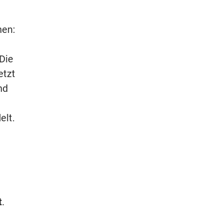
hen:
Die
etzt
nd
elt.
t
.