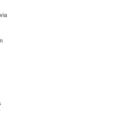
via
m
s
7