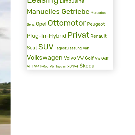
Limousine
Manuelles Getriebe
Mercedes-
Ottomotor
Opel
Peugeot
Benz
Privat
Plug-In-Hybrid
Renault
SUV
Seat
Tageszulassung
Van
Volkswagen
Volvo
VW Golf
VW Golf
Škoda
VIII
xDrive
VW T-Roc
VW Tiguan