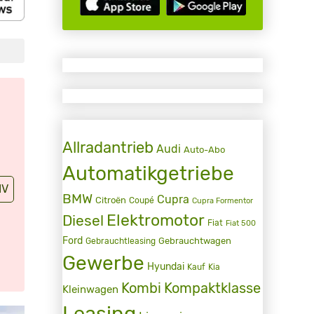
Allradantrieb
Audi
Auto-Abo
Automatikgetriebe
IV
BMW
Cupra
Citroën
Coupé
Cupra Formentor
Elektromotor
Diesel
Fiat
Fiat 500
Ford
Gebrauchtwagen
Gebrauchtleasing
Gewerbe
Hyundai
Kauf
Kia
Kombi
Kompaktklasse
Kleinwagen
Leasing