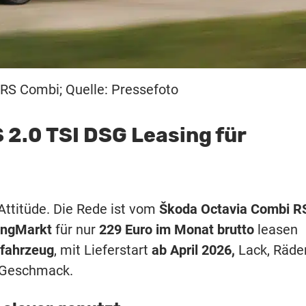
RS Combi; Quelle: Pressefoto
 2.0 TSI DSG Leasing für
Attitüde. Die Rede ist vom
Škoda Octavia Combi R
ingMarkt
für nur
229 Euro im Monat brutto
leasen
lfahrzeug
, mit
Lieferstart
ab April 2026,
Lack, Räde
h Geschmack.