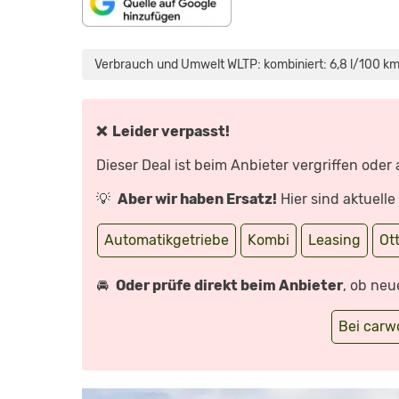
„SKODA
OCTAVIA
RS
Verbrauch und Umwelt WLTP: kombiniert: 6,8 l/100 km
(2020):
KANN
ER
ALLES
BESSER?
–
❌ Leider verpasst!
FAHRBERICHT
/
REVIEW
Dieser Deal ist beim Anbieter vergriffen oder
I
AUTO
MOTOR
💡
Aber wir haben Ersatz!
Hier sind aktuell
UND
SPORT“
VON
YOUTUBE
Automatikgetriebe
Kombi
Leasing
Ot
ANZEIGEN
🚘
Oder prüfe direkt beim Anbieter
, ob neu
Bei car