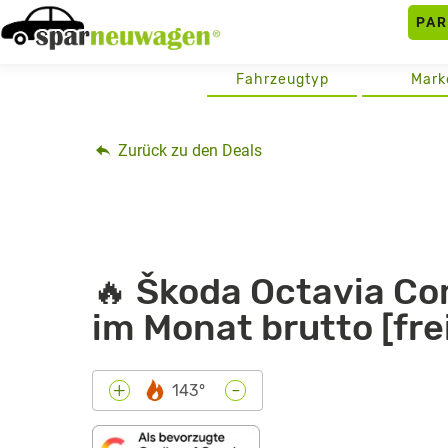
Skip
PA
to
content
Fahrzeugtyp
Mark
Zurück zu den Deals
🔥 Škoda Octavia Co
im Monat brutto [fre
-
+
143°