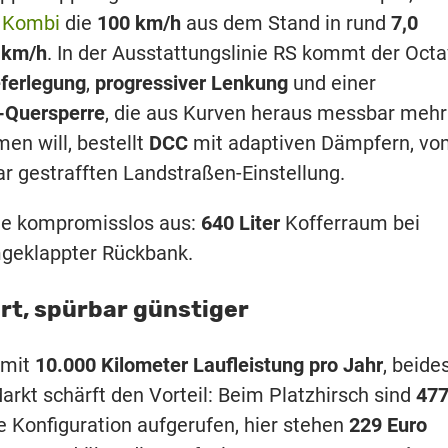
r
Kombi
die
100 km/h
aus dem Stand in rund
7,0
 km/h
. In der Ausstattungslinie RS kommt der Octa
ferlegung
,
progressiver Lenkung
und einer
-Quersperre
, die aus Kurven heraus messbar mehr
men will, bestellt
DCC
mit adaptiven Dämpfern, vo
r gestrafften Landstraßen-Einstellung.
rte kompromisslos aus:
640 Liter
Kofferraum bei
geklappter Rückbank.
ert, spürbar günstiger
 mit
10.000 Kilometer Laufleistung pro Jahr
, beide
arkt schärft den Vorteil: Beim Platzhirsch sind
47
e Konfiguration aufgerufen, hier stehen
229 Euro