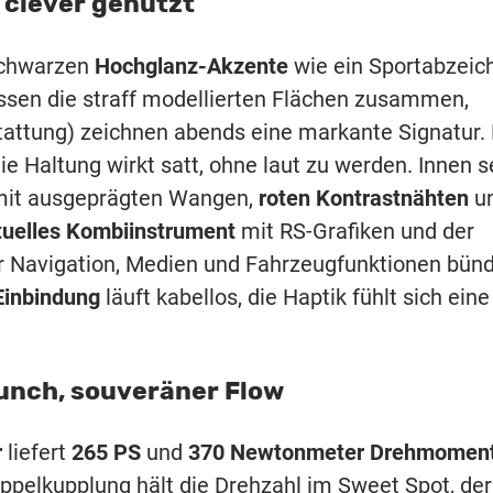
 clever genutzt
schwarzen
Hochglanz-Akzente
wie ein Sportabzeic
fassen die straff modellierten Flächen zusammen,
tattung) zeichnen abends eine markante Signatur. 
e Haltung wirkt satt, ohne laut zu werden. Innen s
 mit ausgeprägten Wangen,
roten Kontrastnähten
u
rtuelles Kombiinstrument
mit RS-Grafiken und der
er Navigation, Medien und Fahrzeugfunktionen bünd
inbindung
läuft kabellos, die Haptik fühlt sich eine
Punch, souveräner Flow
r
liefert
265 PS
und
370 Newtonmeter Drehmomen
ppelkupplung hält die Drehzahl im Sweet Spot, der