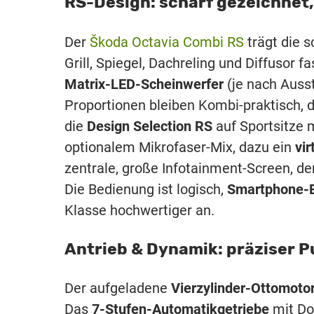
RS-Design: scharf gezeichnet,
Der
Škoda Octavia Combi RS
trägt die 
Grill, Spiegel, Dachreling und Diffusor 
Matrix-LED-Scheinwerfer
(je nach Auss
Proportionen bleiben Kombi-praktisch, di
die
Design Selection RS
auf Sportsitze
optionalem Mikrofaser-Mix, dazu ein
vi
zentrale, große Infotainment-Screen, d
Die Bedienung ist logisch,
Smartphone-E
Klasse hochwertiger an.
Antrieb & Dynamik: präziser 
Der aufgeladene
Vierzylinder-Ottomoto
Das
7-Stufen-Automatikgetriebe
mit Do