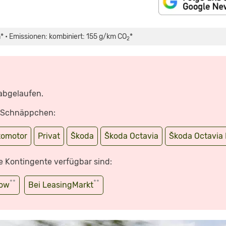
* • Emissionen: kombiniert: 155 g/km CO
*
2
 abgelaufen.
e Schnäppchen:
tomotor
Privat
Škoda
Škoda Octavia
Škoda Octavia 
e Kontingente verfügbar sind:
**
**
wow
Bei LeasingMarkt