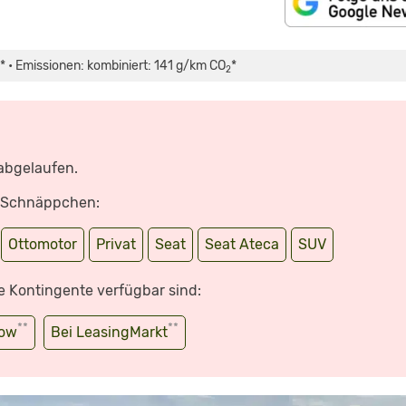
 • Emissionen: kombiniert: 141 g/km CO
*
2
 abgelaufen.
e Schnäppchen:
Ottomotor
Privat
Seat
Seat Ateca
SUV
e Kontingente verfügbar sind:
**
**
wow
Bei LeasingMarkt