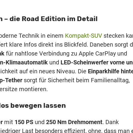
 – die Road Edition im Detail
moderne Technik in einem
Kompakt-SUV
stecken ka
fert klare Infos direkt ins Blickfeld. Daneben sorgt 
nk
für nahtlose Verbindung zu Apple CarPlay und
n-Klimaautomatik
und
LED-Scheinwerfer vorne u
ichkeit auf ein neues Niveau. Die
Einparkhilfe hint
p-Tether
sorgt für Sicherheit beim Familienalltag,
ersitze montieren.
elos bewegen lassen
r
mit
150 PS
und
250 Nm Drehmoment
. Dank
niedriger Last besonders effizient, ohne, dass man 