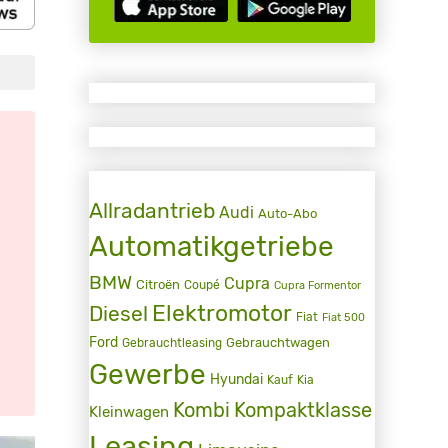
Allradantrieb
Audi
Auto-Abo
Automatikgetriebe
BMW
Cupra
Citroën
Coupé
Cupra Formentor
Elektromotor
Diesel
Fiat
Fiat 500
Ford
Gebrauchtwagen
Gebrauchtleasing
Gewerbe
Hyundai
Kauf
Kia
Kombi
Kompaktklasse
Kleinwagen
Leasing