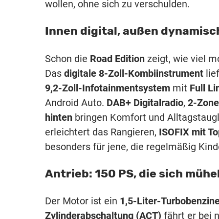
wollen, ohne sich zu verschulden.
Innen digital, außen dynamisch
Schon die
Road Edition
zeigt, wie viel 
Das
digitale 8-Zoll-Kombiinstrument
lie
9,2-Zoll-Infotainmentsystem
mit
Full Li
Android Auto.
DAB+ Digitalradio
,
2-Zone
hinten
bringen Komfort und Alltagstaugl
erleichtert das Rangieren,
ISOFIX mit To
besonders für jene, die regelmäßig Kind
Antrieb: 150 PS, die sich müh
Der Motor ist ein
1,5-Liter-Turbobenzine
Zylinderabschaltung (ACT)
fährt er bei 