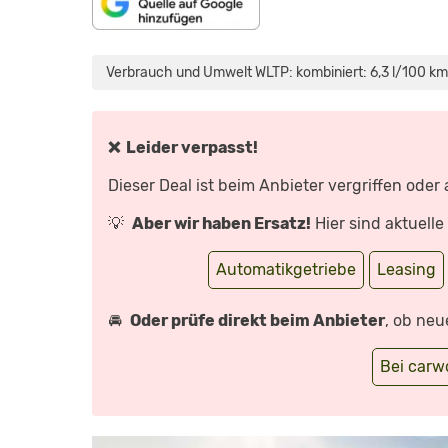
„SEAT
ATECA
2.0
Verbrauch und Umwelt WLTP: kombiniert: 6,3 l/100 km*
TDI:
DER
GROSSE B
RUDER D
ES A
RONA –
❌ Leider verpasst!
D
IE T
ESTER |
Dieser Deal ist beim Anbieter vergriffen oder
A
UTO M
OTOR U
💡
Aber wir haben Ersatz!
Hier sind aktuell
ND S
PORT“ V
ON Y
OUTUBE A
Automatikgetriebe
Leasing
NZEIGEN
🚘
Oder prüfe direkt beim Anbieter
, ob neu
Bei car