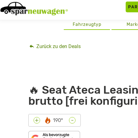
Skip
PA
to
content
Fahrzeugtyp
Mark
Zurück zu den Deals
🔥 Seat Ateca Leasin
brutto [frei konfigur
-
+
190°