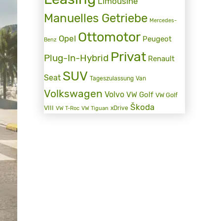
Limousine
Manuelles Getriebe
Mercedes-
Ottomotor
Opel
Peugeot
Benz
Privat
Plug-In-Hybrid
Renault
SUV
Seat
Tageszulassung
Van
Volkswagen
Volvo
VW Golf
VW Golf
Škoda
VIII
xDrive
VW T-Roc
VW Tiguan