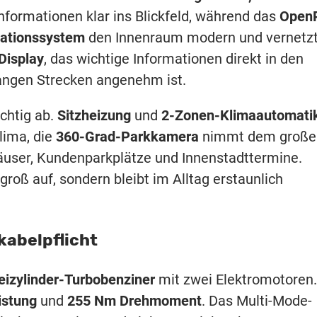
informationen klar ins Blickfeld, während das
Open
ationssystem
den Innenraum modern und vernetz
Display
, das wichtige Informationen direkt in den
langen Strecken angenehm ist.
ichtig ab.
Sitzheizung
und
2-Zonen-Klimaautomati
lima, die
360-Grad-Parkkamera
nimmt dem große
user, Kundenparkplätze und Innenstadttermine.
 groß auf, sondern bleibt im Alltag erstaunlich
kabelpflicht
reizylinder-Turbobenziner
mit zwei Elektromotoren.
istung
und
255 Nm Drehmoment
. Das Multi-Mode-