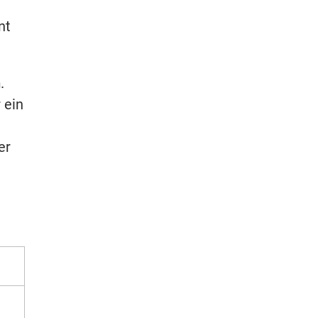
nt
h
.
 ein
er