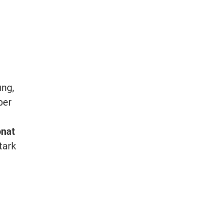
ung,
ber
onat
tark