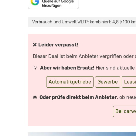
„RENAULT
RAFALE
IM
Verbrauch und Umwelt WLTP: kombiniert: 4,8 l/100 km
TEST
(2024)
PORSCHE
MACAN
AUS
FRANKREICH
❌ Leider verpasst!
AB
43.800€!
FAHRBERICHT
Dieser Deal ist beim Anbieter vergriffen oder
|
REVIEW
|
💡
Aber wir haben Ersatz!
Hier sind aktuell
HYBRID“
VON
YOUTUBE
ANZEIGEN
Automatikgetriebe
Gewerbe
Leas
🚘
Oder prüfe direkt beim Anbieter
, ob neu
Bei car