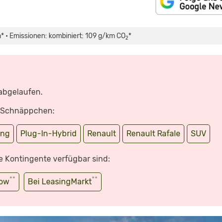
* • Emissionen: kombiniert: 109 g/km CO
*
2
 abgelaufen.
e Schnäppchen:
ing
Plug-In-Hybrid
Renault
Renault Rafale
SUV
e Kontingente verfügbar sind:
**
**
wow
Bei LeasingMarkt