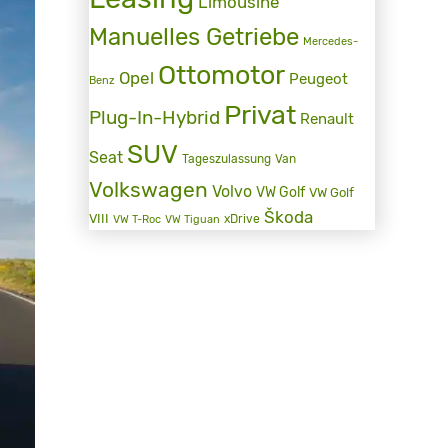
Limousine
Manuelles Getriebe
Mercedes-
Ottomotor
Opel
Peugeot
Benz
Privat
Plug-In-Hybrid
Renault
SUV
Seat
Tageszulassung
Van
Volkswagen
Volvo
VW Golf
VW Golf
Škoda
VIII
xDrive
VW T-Roc
VW Tiguan