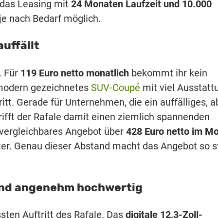
e das Leasing mit
24 Monaten Laufzeit und 10.000
je nach Bedarf möglich.
auffällt
. Für
119 Euro netto monatlich
bekommt ihr kein
 modern gezeichnetes
SUV-Coupé
mit viel Ausstatt
itt. Gerade für Unternehmen, die ein auffälliges, a
trifft der Rafale damit einen ziemlich spannenden
 vergleichbares Angebot über
428 Euro netto im M
nter. Genau dieser Abstand macht das Angebot so s
 und angenehm hochwertig
ten Auftritt des Rafale. Das
digitale 12,3-Zoll-