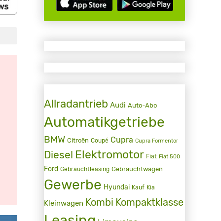
Allradantrieb
Audi
Auto-Abo
Automatikgetriebe
BMW
Cupra
Citroën
Coupé
Cupra Formentor
Elektromotor
Diesel
Fiat
Fiat 500
Ford
Gebrauchtwagen
Gebrauchtleasing
Gewerbe
Hyundai
Kauf
Kia
Kombi
Kompaktklasse
Kleinwagen
Leasing