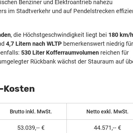
wischen Benziner und Elektroantrieb nahezu
rs im Stadtverkehr und auf Pendelstrecken effizie
nden
, die Höchstgeschwindigkeit liegt bei
180 km/
und
4,7 Litern nach WLTP
bemerkenswert niedrig für
enfalls:
530 Liter Kofferraumvolumen
reichen für
t umgelegter Rückbank wächst der Stauraum auf üb
g-Kosten
Brutto inkl. MwSt.
Netto exkl. MwSt.
53.039,-- €
44.571,-- €