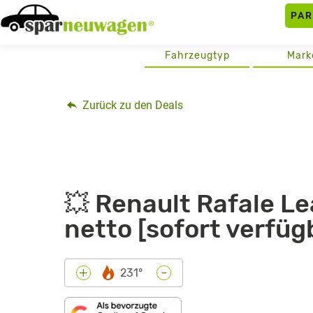
Skip
PA
to
content
Fahrzeugtyp
Mark
Zurück zu den Deals
💥 Renault Rafale Le
netto [sofort verfüg
-
+
231°