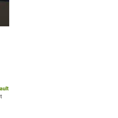
ault
t