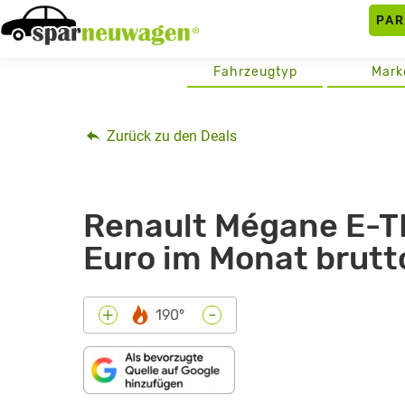
Skip
PA
to
content
Fahrzeugtyp
Mark
Zurück zu den Deals
Renault Mégane E-TE
Euro im Monat brut
-
+
190°
„RENAULT