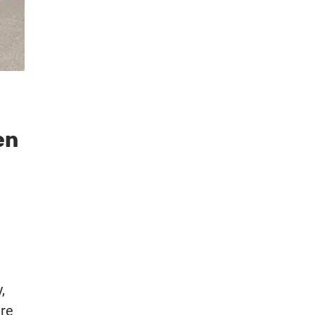
en
m
,
ure