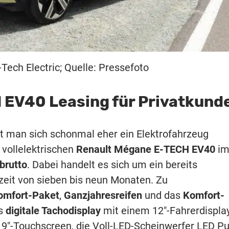
ech Electric; Quelle: Pressefoto
 EV40 Leasing für Privatkund
gt man sich schonmal eher ein Elektrofahrzeug
 vollelektrischen
Renault Mégane E-TECH EV40
i
brutto
. Dabei handelt es sich um ein bereits
rzeit von sieben bis neun Monaten. Zu
omfort-Paket
,
Ganzjahresreifen
und das
Komfort-
as
digitale Tachodisplay
mit einem 12″-Fahrerdisplay
 9″-Touchscreen, die Voll-LED-Scheinwerfer LED P