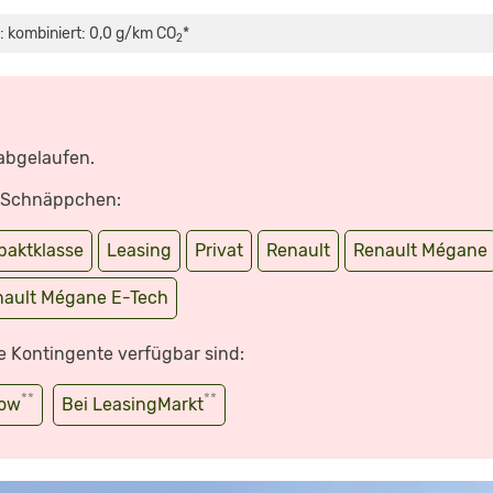
: kombiniert: 0,0 g/km CO
*
2
 abgelaufen.
e Schnäppchen:
aktklasse
Leasing
Privat
Renault
Renault Mégane
nault Mégane E-Tech
e Kontingente verfügbar sind:
**
**
wow
Bei LeasingMarkt