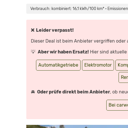
MÉGANE
E-
Verbrauch: kombiniert: 16,1 kWh/100 km* • Emissionen
TECH
(2022)
|
SO
FÄHRT
RENAULTS
❌ Leider verpasst!
ID.3-
GEGNER
|
Dieser Deal ist beim Anbieter vergriffen oder
ERSTE
FAHRT
MIT
💡
Aber wir haben Ersatz!
Hier sind aktuell
DENNIS
PETERMANN“
VON
YOUTUBE
Automatikgetriebe
Elektromotor
Komp
ANZEIGEN
Re
🚘
Oder prüfe direkt beim Anbieter
, ob neu
Bei car