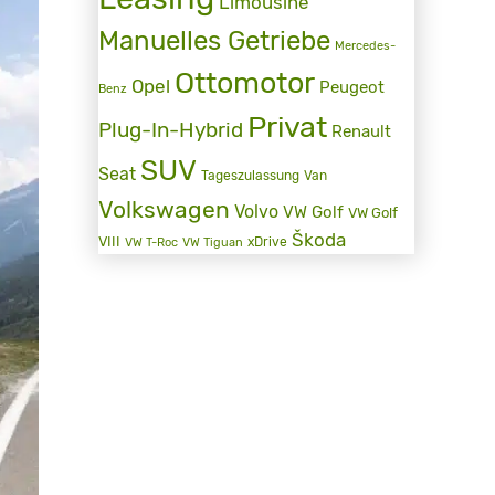
Limousine
Manuelles Getriebe
Mercedes-
Ottomotor
Opel
Peugeot
Benz
Privat
Plug-In-Hybrid
Renault
SUV
Seat
Tageszulassung
Van
Volkswagen
Volvo
VW Golf
VW Golf
Škoda
VIII
xDrive
VW T-Roc
VW Tiguan