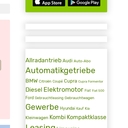
Allradantrieb
Audi
Auto-Abo
Automatikgetriebe
BMW
Cupra
Citroën
Coupé
Cupra Formentor
Elektromotor
Diesel
Fiat
Fiat 500
Ford
Gebrauchtwagen
Gebrauchtleasing
Gewerbe
Hyundai
Kauf
Kia
Kombi
Kompaktklasse
Kleinwagen
Leasing