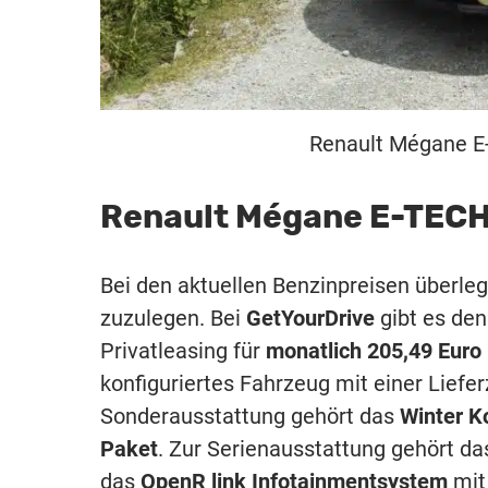
Renault Mégane E-T
Renault Mégane E-TECH
Bei den aktuellen Benzinpreisen überle
zuzulegen. Bei
GetYourDrive
gibt es den
Privatleasing für
monatlich 205,49 Euro 
konfiguriertes Fahrzeug mit einer Liefe
Sonderausstattung gehört das
Winter K
Paket
. Zur Serienausstattung gehört d
das
OpenR link Infotainmentsystem
mit