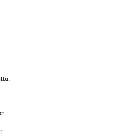
tto
.
on
r