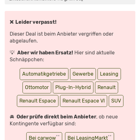
RAUM-
TRANSFORMER
–
VOM
FAMILIEN-
VAN
❌ Leider verpasst!
ZUM
SUV
|
Dieser Deal ist beim Anbieter vergriffen oder
MIT
SEBASTIAN
abgelaufen.
FRIEMEL“
VON
YOUTUBE
💡
Aber wir haben Ersatz!
Hier sind aktuelle
ANZEIGEN
Schnäppchen:
Automatikgetriebe
Gewerbe
Leasing
Ottomotor
Plug-In-Hybrid
Renault
Renault Espace
Renault Espace VI
SUV
🚘
Oder prüfe direkt beim Anbieter
, ob neue
Kontingente verfügbar sind:
**
**
Bei carwow
Bei LeasingMarkt