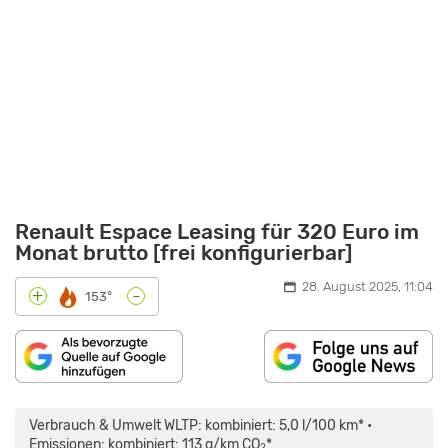
Renault Espace Leasing für 320 Euro im
Monat brutto [frei konfigurierbar]
28. August 2025, 11:04
-
+
153°
„RENAULT
ESPACE
(2023)
Verbrauch & Umwelt WLTP: kombiniert: 5,0 l/100 km* •
|
DER
Emissionen: kombiniert: 113 g/km CO
*
2