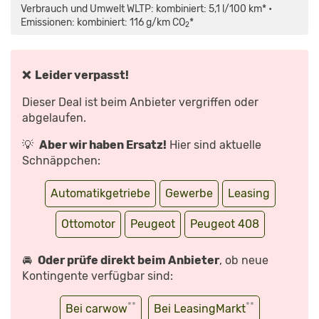
(2022):
Verbrauch und Umwelt WLTP: kombiniert: 5,1 l/100 km* •
SUV-
COUPÉ,
Emissionen: kombiniert: 116 g/km CO
*
2
CROSSOVER
ODER
LIMOUSINE?
–
NEUVORSTELLUNG
|
❌ Leider verpasst!
AUTO
MOTOR
UND
Dieser Deal ist beim Anbieter vergriffen oder
SPORT“
VON
abgelaufen.
YOUTUBE
ANZEIGEN
💡
Aber wir haben Ersatz!
Hier sind aktuelle
Schnäppchen:
Automatikgetriebe
Gewerbe
Leasing
Ottomotor
Peugeot
Peugeot 408
🚘
Oder prüfe direkt beim Anbieter
, ob neue
Kontingente verfügbar sind:
**
**
Bei carwow
Bei LeasingMarkt