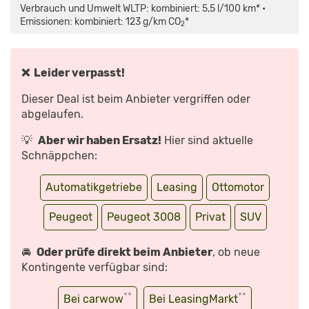
IM
Verbrauch und Umwelt WLTP: kombiniert: 5,5 l/100 km* •
TEST
(2024)
Emissionen: kombiniert: 123 g/km CO
*
2
WIR
FAHREN
DAS
NEUE
SUV
AB
❌ Leider verpasst!
39.250€!
FAHRBERICHT
|
Dieser Deal ist beim Anbieter vergriffen oder
REVIEW
|
abgelaufen.
NIGHT
DRIVE“
VON
💡
Aber wir haben Ersatz!
Hier sind aktuelle
YOUTUBE
ANZEIGEN
Schnäppchen:
Automatikgetriebe
Leasing
Ottomotor
Peugeot
Peugeot 3008
Privat
SUV
🚘
Oder prüfe direkt beim Anbieter
, ob neue
Kontingente verfügbar sind:
**
**
Bei carwow
Bei LeasingMarkt