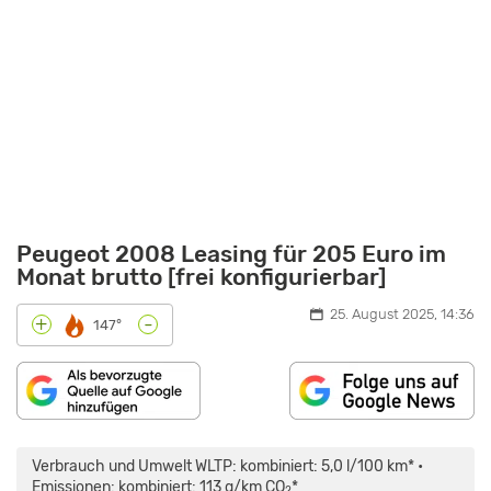
Peugeot 2008 Leasing für 205 Euro im
Monat brutto [frei konfigurierbar]
25. August 2025, 14:36
-
+
147°
„2024
PEUGEOT
2008
Verbrauch und Umwelt WLTP: kombiniert: 5,0 l/100 km* •
FACELIFT:
DAS
Emissionen: kombiniert: 113 g/km CO
*
2