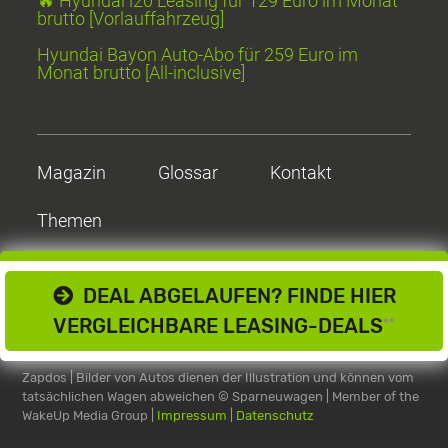
🔥 Hyundai i20 Leasing für 129 Euro im Monat
brutto [Vorlauffahrzeug]
Hyundai Bayon Auto-Abo für 259 Euro im
Monat brutto [All-inclusive]
Magazin
Glossar
Kontakt
Themen
DEAL ABGELAUFEN? FINDE HIER
VERGLEICHBARE LEASING-DEALS
**
Zapdos | Bilder von Autos dienen der Illustration und können vom
tatsächlichen Wagen abweichen
© Sparneuwagen | Member of the
WakeUp Media Group |
Impressum
|
Datenschutz