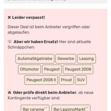
IST
NEU!
–
REVIEW,
FAHRBERICHT,
TEST“
❌ Leider verpasst!
VON
YOUTUBE
ANZEIGEN
Dieser Deal ist beim Anbieter vergriffen oder
abgelaufen.
💡
Aber wir haben Ersatz!
Hier sind aktuelle
Schnäppchen:
Automatikgetriebe
Gewerbe
Leasing
Ottomotor
Peugeot
Peugeot 2008
Peugeot 2008 II
Privat
SUV
🚘
Oder prüfe direkt beim Anbieter
, ob neue
Kontingente verfügbar sind:
**
**
Bei carwow
Bei LeasingMarkt