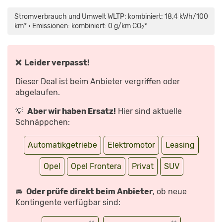
„OPEL
FRONTERA
(2024):
Stromverbrauch und Umwelt WLTP: kombiniert: 18,4 kWh/100
VIELSEITIG,
PRAKTISCH
km* • Emissionen: kombiniert: 0 g/km CO
*
2
UND
ERSCHWINGLICH?
|
AUTO
MOTOR
UND
❌ Leider verpasst!
SPORT“
VON
YOUTUBE
Dieser Deal ist beim Anbieter vergriffen oder
ANZEIGEN
abgelaufen.
💡
Aber wir haben Ersatz!
Hier sind aktuelle
Schnäppchen:
Automatikgetriebe
Elektromotor
Leasing
Opel
Opel Frontera
Privat
SUV
🚘
Oder prüfe direkt beim Anbieter
, ob neue
Kontingente verfügbar sind: