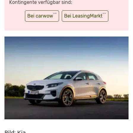
Kontingente verfügbar sind:
**
**
Bei carwow
Bei LeasingMarkt
Bild: Kia