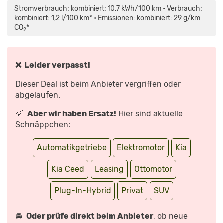
(2019):
Stromverbrauch: kombiniert: 10,7 kWh/100 km • Verbrauch:
TEST
–
kombiniert: 1,2 l/100 km* • Emissionen: kombiniert: 29 g/km
FAHRBERICHT
CO
*
–
2
KOMPAKT-
SUV
–
INFOS“
VON
❌ Leider verpasst!
YOUTUBE
ANZEIGEN
Dieser Deal ist beim Anbieter vergriffen oder
abgelaufen.
💡
Aber wir haben Ersatz!
Hier sind aktuelle
Schnäppchen:
Automatikgetriebe
Elektromotor
Kia
Kia Ceed
Leasing
Ottomotor
Plug-In-Hybrid
Privat
SUV
🚘
Oder prüfe direkt beim Anbieter
, ob neue