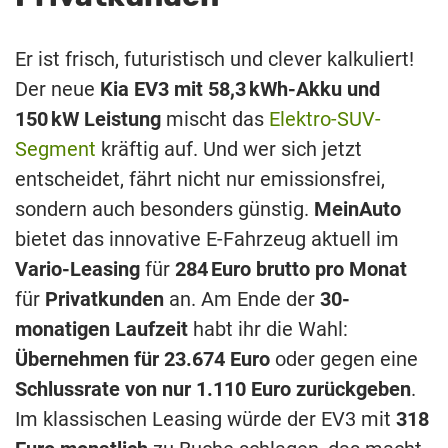
Er
ist
frisch,
futuristisch
und
clever
kalkuliert!
Der
neue
Kia
EV3
mit
58,3 kWh-
Akku
und
150 kW
Leistung
mischt
das
Elektro-
SUV-
Segment
kräftig
auf.
Und
wer
sich
jetzt
entscheidet,
fährt
nicht
nur
emissionsfrei,
sondern
auch
besonders
günstig.
MeinAuto
bietet
das
innovative
E-
Fahrzeug
aktuell
im
Vario-
Leasing
für
284 Euro
brutto
pro
Monat
für
Privatkunden
an.
Am
Ende
der
30-
monatigen
Laufzeit
habt
ihr
die
Wahl:
Übernehmen
für
23.674
Euro
oder
gegen
eine
Schlussrate
von
nur
1.110
Euro
zurückgeben
.
Im
klassischen
Leasing
würde
der
EV3
mit
318