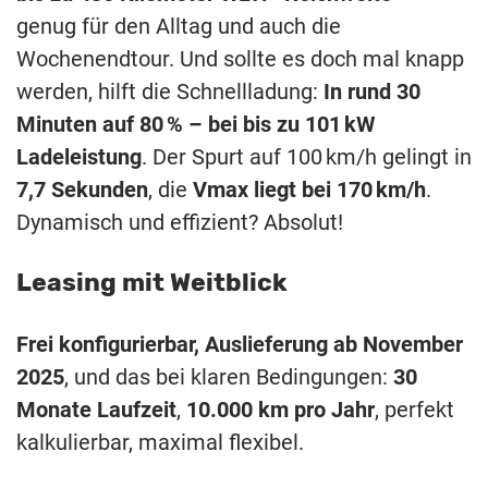
genug
für
den
Alltag
und
auch
die
Wochenendtour.
Und
sollte
es
doch
mal
knapp
werden,
hilft
die
Schnellladung:
In
rund
30
Minuten
auf
80 % –
bei
bis
zu
101 kW
Ladeleistung
.
Der
Spurt
auf
100 km/
h
gelingt
in
7,7
Sekunden
,
die
Vmax
liegt
bei
170 km/
h
.
Dynamisch
und
effizient?
Absolut!
Leasing
mit
Weitblick
Frei
konfigurierbar,
Auslieferung
ab
November
2025
,
und
das
bei
klaren
Bedingungen:
30
Monate
Laufzeit
,
10.000
km
pro
Jahr
,
perfekt
kalkulierbar,
maximal
flexibel.