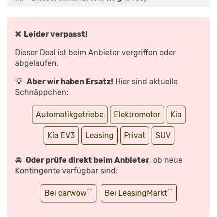
DEM
TAL
FÜR
DIE
ELEKTROMOBILITÄT?“
VON
❌ Leider verpasst!
YOUTUBE
ANZEIGEN
Dieser Deal ist beim Anbieter vergriffen oder
abgelaufen.
💡
Aber wir haben Ersatz!
Hier sind aktuelle
Schnäppchen:
Automatikgetriebe
Elektromotor
Kia
Kia EV3
Leasing
Privat
SUV
🚘
Oder prüfe direkt beim Anbieter
, ob neue
Kontingente verfügbar sind:
**
**
Bei carwow
Bei LeasingMarkt