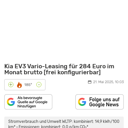
Kia EV3 Vario-Leasing für 284 Euro im
Monat brutto [frei konfigurierbar]
21. Mai 2025, 10:03
-
+
185°
„KIA
EV3:
DER
Stromverbrauch und Umwelt WLTP: kombiniert: 14,9 kWh/100
WEG
AUS
km* • Emissionen: kombiniert: 0,0 g/km CO
*
2