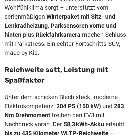
Wohlfühlklima
sorgt –
unterstützt
vom
serienmäßigen
Winterpaket
mit
Sitz-
und
Lenkradheizung
.
Parksensoren
vorne
und
hinten
plus
Rückfahrkamera
machen
Schluss
mit
Parkstress.
Ein
echter
Fortschritts-
SUV,
made
by
Kia.
Reichweite
satt,
Leistung
mit
Spaßfaktor
Unter
dem
schicken
Blech
steckt
moderne
Elektrokompetenz:
204
PS (
150
kW)
und
283
Nm
Drehmoment
treiben
den
EV3
mit
Nachdruck
voran.
Der
58,3 kWh-
Akku
erlaubt
bis
zu
435
Kilometer
WLTP-
Reichweite
–