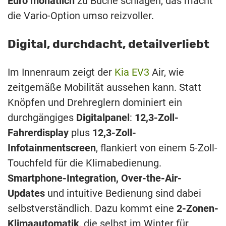
Euro
monatlich
zu
Buche
schlagen,
das
macht
die
Vario-
Option
umso
reizvoller
.
Digital,
durchdacht,
detailverliebt
Im
Innenraum
zeigt
der
Kia EV3
Air
,
wie
zeitgemäße
Mobilität
aussehen
kann.
Statt
Knöpfen
und
Drehreglern
dominiert
ein
durchgängiges
Digitalpanel
:
12,3-
Zoll-
Fahrerdisplay
plus
12,3-
Zoll-
Infotainmentscreen
,
flankiert
von
einem
5-
Zoll-
Touchfeld
für
die
Klimabedienung.
Smartphone-
Integration,
Over-
the-
Air-
Updates
und
intuitive
Bedienung
sind
dabei
selbstverständlich.
Dazu
kommt
eine
2-
Zonen-
Klimaautomatik
,
die
selbst
im
Winter
für